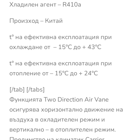
Хладилен агент – R410a
Произход – Китай
t° на ефективна експлоатация при
охлаждане от – 15°С до + 43°С
t° на ефективна експлоатация при
отопление от – 15°С до + 24°С
[/tab] [/tabs]
Функцията Two Direction Air Vane
осигурява хоризонтално движение на
въздуха в охладителен режим и
вертикално – в отоплителен режим.
Предимство на климатик Carrier