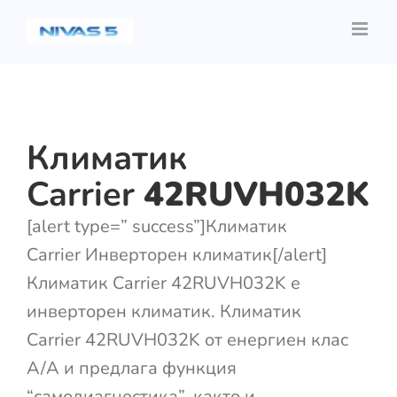
Skip
to
content
Климатик
Carrier
42RUVH032K
[alert type=” success”]Климатик
Carrier Инверторен климатик[/alert]
Климатик Carrier 42RUVH032K е
инверторен климатик. Климатик
Carrier 42RUVH032K от енергиен клас
A/A и предлага функция
“самодиагностика”, както и