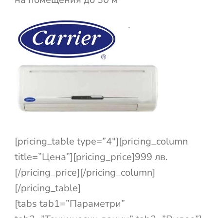
.
[pricing_table type=”4″][pricing_column
title=”Цена”][pricing_price]999 лв.
[/pricing_price][/pricing_column]
[/pricing_table]
[tabs tab1=”Параметри”