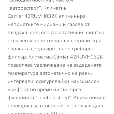
“авторестарт”. Климатик
Carrier 42RUVH032K елиминира
неприятните миризми и газове от
въздуха чрез електростатичния филтър
с въглен и ароматизира и стерилизира
околната среда чрез нано сребърен
филтър. Климатик Carrier 42RUVH032K
позволява увеличаване на зададената
температура автоматично на равни
интервали, осигурявайки максимален
комфорт по време на сън чрез
функцията “comfort sleep”. Климатикът е
подходящ за отопление и за охлаждане
на помещения до 30 м²