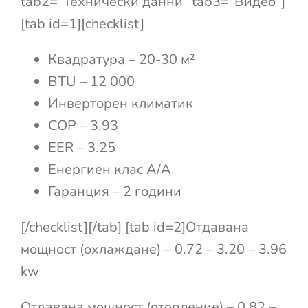
tab2=”Технически данни” tab3=”Видео”]
[tab id=1][checklist]
Квадратура – 20-30 м²
BTU – 12 000
Инверторен климатик
COP – 3.93
EER – 3.25
Енергиен клас А/А
Гаранция – 2 години
[/checklist][/tab] [tab id=2]Отдавана
мощност (охлаждане) – 0.72 – 3.20 – 3.96
kw
Отдавана мощност (отопление) – 0.82 –