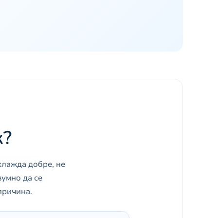
к?
хлажда добре, не
зумно да се
причина.