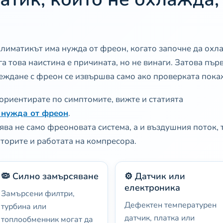
климатикът има нужда от фреон, когато започне да охл
а това наистина е причината, но не винаги. Затова пър
ареждане с фреон се извършва само ако проверката пока
ориентирате по симптомите, вижте и статията
 нужда от фреон
.
ва не само фреоновата система, а и въздушния поток,
торите и работата на компресора.
🦠 Силно замърсяване
⚙️ Датчик или
електроника
Замърсени филтри,
Дефектен температурен
турбина или
датчик, платка или
топлообменник могат да