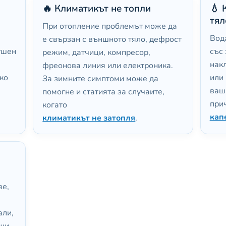
🔥 Климатикът не топли
💧 
тял
При отопление проблемът може да
Вода
е свързан с външното тяло, дефрост
ушен
със
режим, датчици, компресор,
нак
фреонова линия или електроника.
Ако
или 
За зимните симптоми може да
ваш
помогне и статията за случаите,
прич
когато
кап
климатикът не затопля
.
ве,
али,