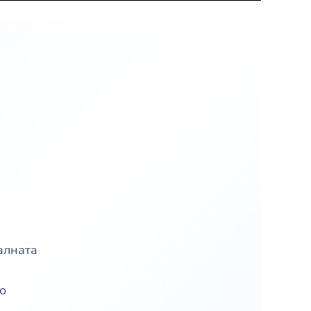
алната
о