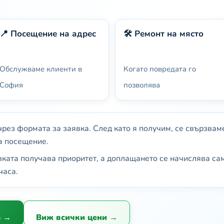
📍 Посещение на адрес
🛠️ Ремонт на място
Обслужваме клиенти в
Когато повредата го
София
позволява
рез формата за заявка. След като я получим, се свързваме
а посещение.
ката получава приоритет, а доплащането се начислява са
часа.
а →
Виж всички цени →