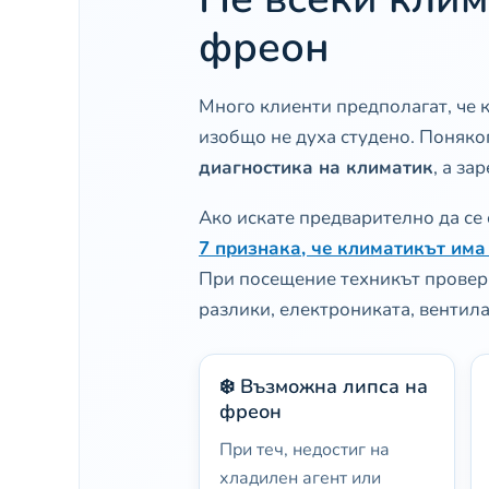
фреон
Много клиенти предполагат, че 
изобщо не духа студено. Поняког
диагностика на климатик
, а з
Ако искате предварително да се 
7 признака, че климатикът има
При посещение техникът проверя
разлики, електрониката, вентила
❄️ Възможна липса на
фреон
При теч, недостиг на
хладилен агент или