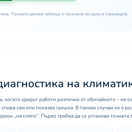
тика. Пълната ценова таблица е посочена по-долу в страницата.
диагностика на климати
, когато уредът работи различно от обичайното – не о
 спира сам или показва грешка. В такива случаи не е ра
фреон „на сляпо“. Първо трябва да се установи точната 