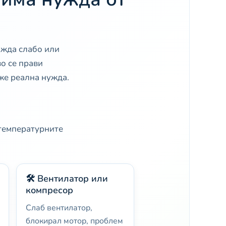
ажда слабо или
во се прави
же реална нужда.
 температурните
🛠️ Вентилатор или
компресор
Слаб вентилатор,
блокирал мотор, проблем