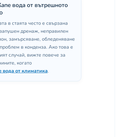
Капе вода от вътрешното
о
та в стаята често е свързана
 запушен дренаж, неправилен
лон, замърсяване, обледеняване
проблем в конденза. Ако това е
ият случай, вижте повече за
ините, когато
е вода от климатика
.