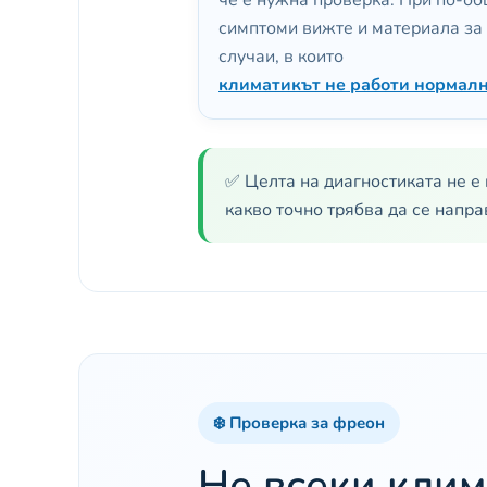
че е нужна проверка. При по-о
симптоми вижте и материала за
случаи, в които
климатикът не работи нормал
✅ Целта на диагностиката не е 
какво точно трябва да се напр
❄️ Проверка за фреон
Не всеки клим