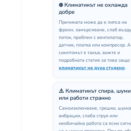
❄️ Климатикът не охлажда
добре
Причината може да е липса на
фреон, замърсяване, слаб възд
поток, проблем с вентилатор,
датчик, платка или компресор. 
симптомът е такъв, вижте и
подробната статия за това защо
климатикът не духа студено
.
⚠️ Климатикът спира, шуми
или работи странно
Самоизключване, грешки, шумо
вибрации, слаба струя или
необичайна работа са ясни сигн