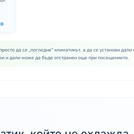
бщи
но
.
просто да се „погледне“ климатикът, а да се установи дал
ави и дали може да бъде отстранен още при посещението.
атик, който не охлажда,