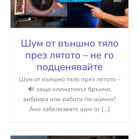
Шум от външно тяло
през лятото – не го
подценявайте
Шум от външно тяло през лятото –
🔊 защо климатикът бръмчи,
вибрира или работи по-шумно?
Ако забелязвате шум от [...]