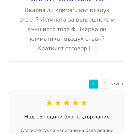
Вкарва ли климатикът въздух
отвън? Истината за вътрешното и
външното тяло ❄️ Вкарва ли
климатикът въздух отвън?
Краткият отговор [...]
1
2
Next
★★★★★
Над 13 години блог съдържание
Статиите тук са написани на база реални