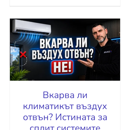
Вкарва ли
климатикът въздух
отвън? Истината за
сплит системите