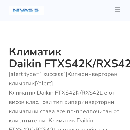
Skip
to
content
Климатик
Daikin FTXS42K/RXS4
[alert type=” success”]Хиперинверторен
климатик[/alert]
Климатик Daikin FTXS42K/RXS42L е от
висок клас.Този тип хиперинверторни
климатици става все по-предпочитан от
клиентите ни. Климатик Daikin
FTXS42K/RXS42L е много удобен за