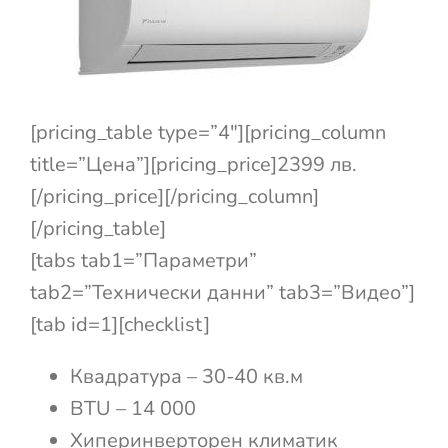
[pricing_table type=”4″][pricing_column
title=”Цена”][pricing_price]2399 лв.
[/pricing_price][/pricing_column]
[/pricing_table]
[tabs tab1=”Параметри”
tab2=”Технически данни” tab3=”Видео”]
[tab id=1][checklist]
Квадратура – 30-40 кв.м
BTU – 14 000
Хиперинверторен климатик