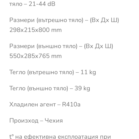
тяло – 21-44 dB
Размери (вътрешно тяло) – (Вx Дx Ш)
298x215x800 mm
Размери (външно тяло) – (Вx Дx Ш)
550x285x765 mm
Тегло (вътрешно тяло) – 11 kg
Тегло (външно тяло) – 39 kg
Хладилен агент – R410a
Произход – Чехия
t° на ефективна експлоатация при