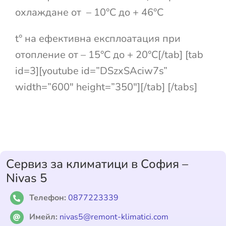
охлаждане от – 10°С до + 46°С
t° на ефективна експлоатация при
отопление от – 15°С до + 20°С[/tab] [tab
id=3][youtube id=”DSzxSAciw7s”
width=”600″ height=”350″][/tab] [/tabs]
Сервиз за климатици в София –
Nivas 5
Телефон:
0877223339
Имейл:
nivas5@remont-klimatici.com