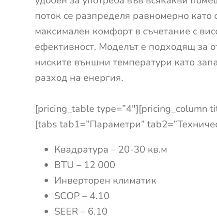
удобен за употреба във всякакви пом
поток се разпределя равномерно като 
максимален комфорт в съчетание с ви
ефективност. Моделът е подходящ за о
ниските външни температури като зап
разход на енергия.
[pricing_table type=”4″][pricing_column ti
[tabs tab1=”Параметри” tab2=”Техническ
Квадратура – 20-30 кв.м
BTU – 12 000
Инверторен климатик
SCOP – 4.10
SEER – 6.10