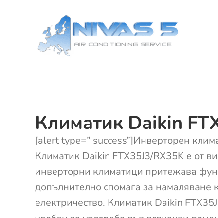
Skip
to
content
Климатик Daikin FT
[alert type=” success”]Инверторен клима
Климатик Daikin FTX35J3/RX35K е от ви
инверторни климатици притежава фун
допълнително спомага за намаляване 
електричество. Климатик Daikin FTX35