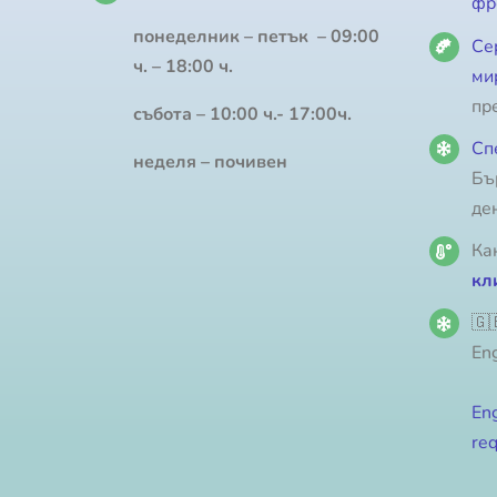
фр
понеделник – петък – 09:00
Се
ч. – 18:00 ч.
ми
пр
събота – 10:00 ч.- 17:00ч.
Сп
неделя – почивен
Бъ
де
Ка
кл
🇬
Eng
Eng
req