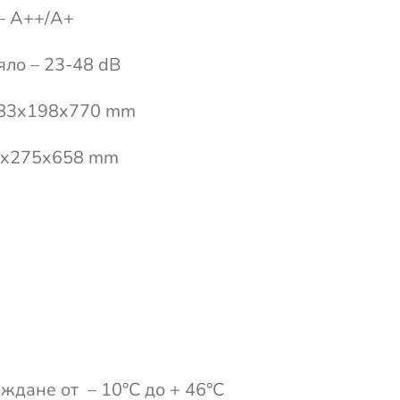
– A++/A+
яло – 23-48 dB
 283x198x770 mm
50x275x658 mm
ждане от – 10°С до + 46°С