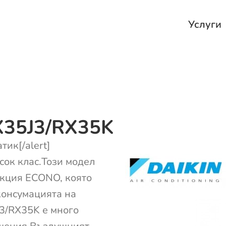
Услуги
X35J3/RX35K
тик[/alert]
сок клас.Този модел
кция ECONO, която
консумацията на
J3/RX35K е много