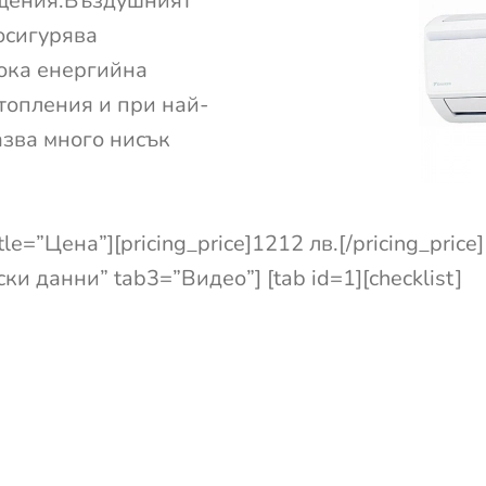
ещения.Въздушният
осигурява
сока енергийна
топления и при най-
азва много нисък
tle=”Цена”][pricing_price]1212 лв.[/pricing_price]
и данни” tab3=”Видео”] [tab id=1][checklist]