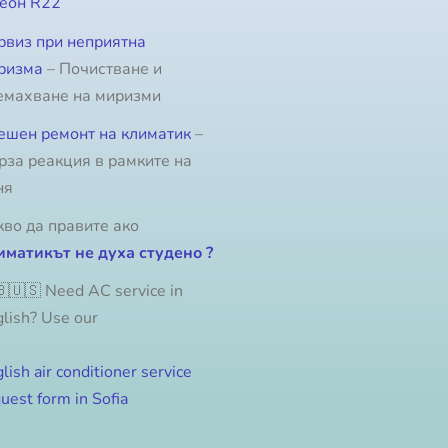
еон R22
рвиз при неприятна
ризма
– Почистване и
емахване на миризми
ешен ремонт на климатик
–
рза реакция в рамките на
ня
кво да правите ако
иматикът не духа студено ?
🇺🇸 Need AC service in
lish? Use our
lish air conditioner service
uest form in Sofia