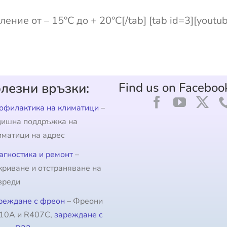
ение от – 15°С до + 20°С[/tab] [tab id=3][yout
лезни връзки:
Find us on Faceboo
офилактика на климатици
–
дишна поддръжка на
иматици на адрес
агностика и ремонт
–
криване и отстраняване на
вреди
реждане с фреон
– Фреони
10A и R407C,
зареждане с