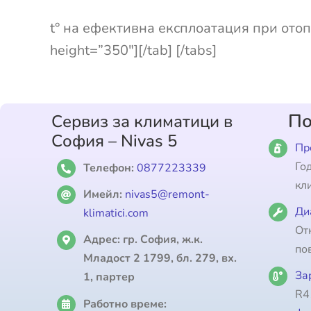
t° на ефективна експлоатация при отопл
height=”350″][/tab] [/tabs]
По
Сервиз за климатици в
София – Nivas 5
Пр
Го
Телефон:
0877223339
кл
Имейл:
nivas5@remont-
Ди
klimatici.com
От
Адрес:
гр. София, ж.к.
по
Младост 2 1799, бл. 279, вх.
За
1, партер
R4
Работно време: