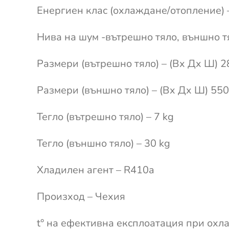
Енергиен клас (охлаждане/отопление) 
Нива на шум -вътрешно тяло, външно т
Размери (вътрешно тяло) – (Вx Дx Ш)
Размери (външно тяло) – (Вx Дx Ш) 5
Тегло (вътрешно тяло) – 7 kg
Тегло (външно тяло) – 30 kg
Хладилен агент – R410a
Произход – Чехия
t° на ефективна експлоатация при охла