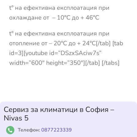
t° на ефективна експлоатация при
охлаждане от – 10°С до + 46°С
t° на ефективна експлоатация при
отопление от – 20°С до + 24°С[/tab] [tab
id=3][youtube id=”DSzxSAciw7s”
width=”600″ height=”350″][/tab] [/tabs]
Сервиз за климатици в София –
Nivas 5
Телефон:
0877223339