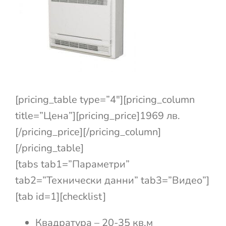
[pricing_table type=”4″][pricing_column
title=”Цена”][pricing_price]1969 лв.
[/pricing_price][/pricing_column]
[/pricing_table]
[tabs tab1=”Параметри”
tab2=”Технически данни” tab3=”Видео”]
[tab id=1][checklist]
Квадратура – 20-35 кв.м