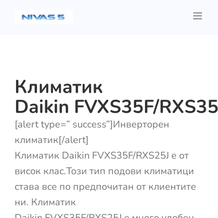
Skip
to
content
Климатик
Daikin FVXS35F/RXS35
[alert type=” success”]Инверторен
климатик[/alert]
Климатик Daikin FVXS35F/RXS25J е от
висок клас.Този тип подови климатици
става все по предпочитан от клиентите
ни. Климатик
Daikin FVXS35F/RXS25J е много удобен