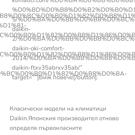
klimatici.com/%D0%BA%D0%BB%D0
%D0%BD%D0%B8%D0%B2%D0%B0%D1
D0%B8%D0%BC%D0%B0%D1%82%D0%B8%D1
5/%D0%BA%D0%BB%D0%B8%D0%BC%
D1%81-
daikin-
C%D0%B0%D1%82%D0%B8%D1%86%D0%B
2/%D0%BA%D0%BB%D0%B8%D0%BC%
daikin-oki-comfort-
C%D0%B0%D1%82%D0%B8%D1%86%D0%B
2014/%D0%BA%D0%BB%D0%B8%D0%
daikin-ftxv35abrxv35ab/”
0%BC%D0%B0%D1%82%D0%B8%D0%BA-
target=””]Виж повече[/button].
Класически модели на климатици
Daikin.Японския производител отново
определя първокласните