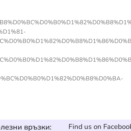
D0%B8%D0%BC%D0%B0%D1%82%D0%B8%D1
D1%81-
C%D0%B0%D1%82%D0%B8%D1%86%D0%B
C%D0%B0%D1%82%D0%B8%D1%86%D0%B
0%BC%D0%B0%D1%82%D0%B8%D0%BA-
лезни връзки:
Find us on Faceboo