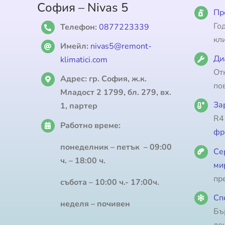
София – Nivas 5
Пр
Го
Телефон:
0877223339
кл
Имейл:
nivas5@remont-
Ди
klimatici.com
От
Адрес:
гр. София, ж.к.
по
Младост 2 1799, бл. 279, вх.
За
1, партер
R4
Работно време:
фр
понеделник – петък – 09:00
Се
ч. – 18:00 ч.
ми
пр
събота – 10:00 ч.- 17:00ч.
Сп
неделя – почивен
Бъ
де