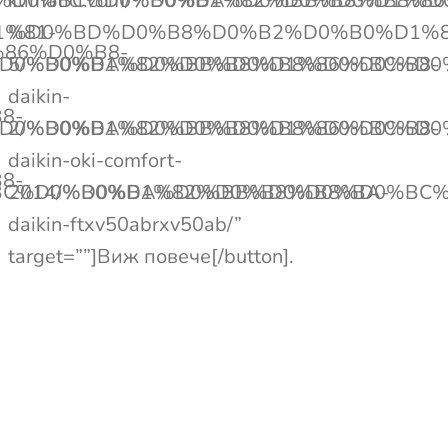
%B8%D0%BC%D0%B0%D1%82%D0%B8%D1%86
klimatici.com/%D0%BA%D0%BB%D0%B
%81-
%D0%BD%D0%B8%D0%B2%D0%B0%D1%8
%86%D0%B8-
D0%B0%D1%82%D0%B8%D1%86%D0%B8-
5/%D0%BA%D0%BB%D0%B8%D0%BC%D0
daikin-
8-
D0%B0%D1%82%D0%B8%D1%86%D0%B8-
2/%D0%BA%D0%BB%D0%B8%D0%BC%D0
daikin-oki-comfort-
8-
BC%D0%B0%D1%82%D0%B8%D0%BA-
2014/%D0%BA%D0%BB%D0%B8%D0%BC
daikin-ftxv50abrxv50ab/”
target=””]Виж повече[/button].