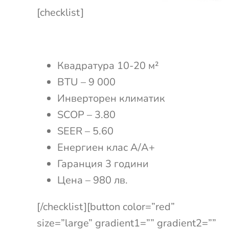
[checklist]
Квадратура 10-20 м²
BTU – 9 000
Инверторен климатик
SCOP – 3.80
SEER – 5.60
Енергиен клас А/A+
Гаранция 3 години
Цена – 980 лв.
[/checklist][button color=”red”
size=”large” gradient1=”” gradient2=””