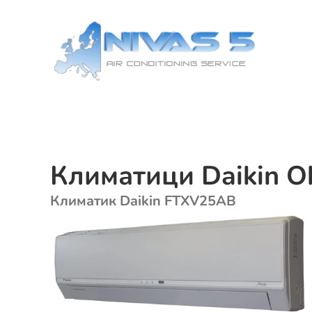
Skip
to
content
Климатици Daikin O
Климатик Daikin FTXV25AB