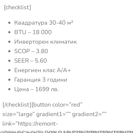
[checklist]
Квадратура 30-40 м²
BTU – 18 000
Инверторен климатик
SCOP – 3.80
SEER – 5.60
Енергиен клас А/A+
Гаранция 3 години
Цена – 1699 лв.
[/checklist][button color=”red”
size=”large” gradient1=”” gradient2=””
link=”https://remont-