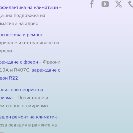
офилактика на климатици
–
дишна поддръжка на
иматици на адрес
агностика и ремонт
–
криване и отстраняване на
вреди
реждане с фреон
– Фреони
10A и R407C,
зареждане с
еон R22
рвиз при неприятна
ризма
– Почистване и
емахване на миризми
ешен ремонт на климатик
–
рза реакция в рамките на
ня