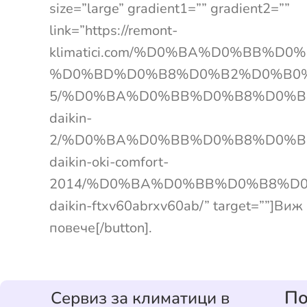
size=”large” gradient1=”” gradient2=””
link=”https://remont-
klimatici.com/%D0%BA%D0%BB%
%D0%BD%D0%B8%D0%B2%D0%B0%
5/%D0%BA%D0%BB%D0%B8%D0%B
daikin-
2/%D0%BA%D0%BB%D0%B8%D0%B
daikin-oki-comfort-
2014/%D0%BA%D0%BB%D0%B8%D
daikin-ftxv60abrxv60ab/” target=””]Виж
повече[/button].
По
Сервиз за климатици в