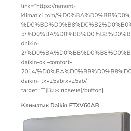
link=”https://remont-
klimatici.com/%D0%BA%D0%BB%
%D0%BD%D0%B8%D0%B2%D0%B0%
5/%D0%BA%D0%BB%D0%B8%D0%B
daikin-
2/%D0%BA%D0%BB%D0%B8%D0%B
daikin-oki-comfort-
2014/%D0%BA%D0%BB%D0%B8%D
daikin-ftxv25abrxv25ab/”
target=””]Виж повече[/button].
Климатик Daikin FTXV60AB