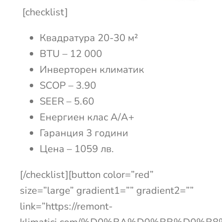
[checklist]
Квадратура 20-30 м²
BTU – 12 000
Инверторен климатик
SCOP – 3.90
SEER – 5.60
Енергиен клас А/A+
Гаранция 3 години
Цена – 1059 лв.
[/checklist][button color=”red”
size=”large” gradient1=”” gradient2=””
link=”https://remont-