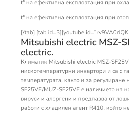
t° на ефективна експлоатация при охла
t° на ефективна експлоатация при отоп
[/tab] [tab id=3][youtube id=”rv9VA0rJQK
Mitsubishi electric MSZ
electric.
Климатик Mitsubishi electric MSZ-SF25V
нискотемпературни инвертори и са с га
температурата, както и за регулиране 
SF25VE/MUZ-SF25VE е наличието на на
вируси и алергени и предпазва от лош
работи с хладилен агент R410, който не