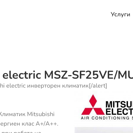
Услуги
i electric MSZ-SF25VE/M
hi electric инверторен климатик[/alert]
Климатик Mitsubishi
ергиен клас A+/A++.