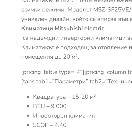
Климатикът е тих и почти незабележим
всички режими. Моделът MSZ-SF25VE
уникален дизайн, който се вписва във 
Климатици Mitsubishi electric
са надеждни инверторни климатици за
Климатикът е подходящ за отопление и
помещения до 20 м².
[pricing_table type=”4″][pricing_column t
[tabs tab1=”Параметри” tab2=”Техническ
Квадратура – 15-20 м²
BTU – 9 000
Инверторен климатик
SCOP – 4.40