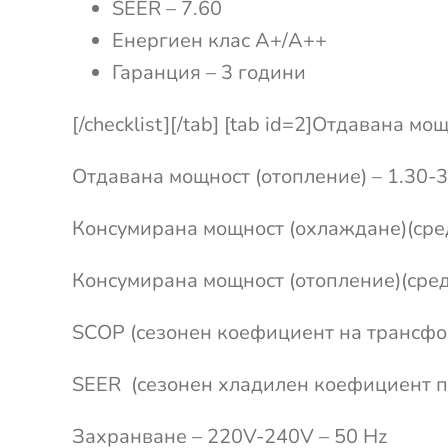
SEER – 7.60
Енергиен клас А+/А++
Гаранция – 3 години
[/checklist][/tab] [tab id=2]Отдавана м
Отдавана мощност (отопление) – 1.30-3
Консумирана мощност (охлаждане)(сред
Консумирана мощност (отопление)(сред
SCOP (сезонен коефициент на трансфо
SEER (сезонен хладилен коефициент п
Захранване – 220V-240V – 50 Hz