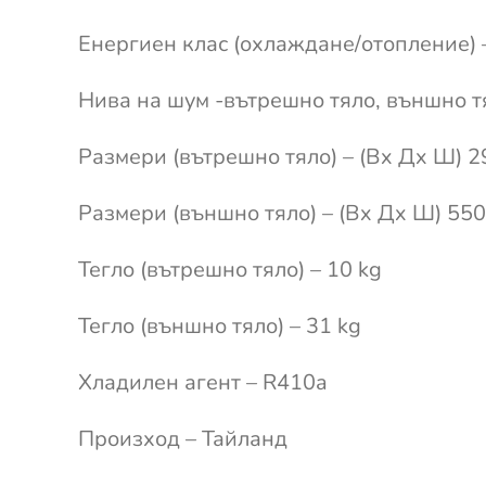
Енергиен клас (охлаждане/отопление) 
Нива на шум -вътрешно тяло, външно т
Размери (вътрешно тяло) – (Вx Дx Ш) 2
Размери (външно тяло) – (Вx Дx Ш) 55
Тегло (вътрешно тяло) – 10 kg
Тегло (външно тяло) – 31 kg
Хладилен агент – R410a
Произход – Тайланд