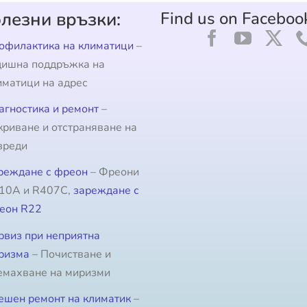
лезни връзки:
Find us on Faceboo
офилактика на климатици
–
дишна поддръжка на
иматици на адрес
агностика и ремонт
–
криване и отстраняване на
вреди
реждане с фреон
– Фреони
10A и R407C,
зареждане с
еон R22
рвиз при неприятна
ризма
– Почистване и
емахване на миризми
ешен ремонт на климатик
–