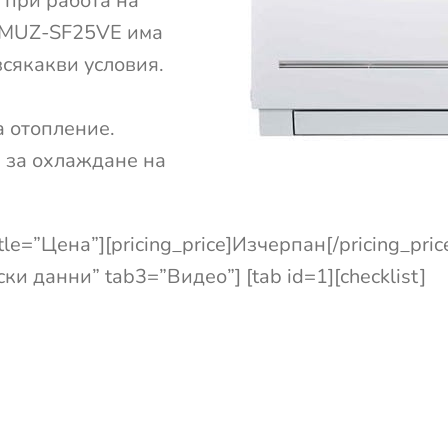
 при работа на
/MUZ-SF25VE има
всякакви условия.
 отопление.
 за охлаждане на
itle=”Цена”][pricing_price]Изчерпан[/pricing_price
и данни” tab3=”Видео”] [tab id=1][checklist]