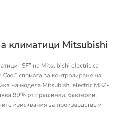
а климатици Mitsubishi
ци “SF” на Mitsubishi electric са
 Cool” спомага за контролиране на
а на модела Mitsubishi electric MSZ-
нява 99% от прашинки, бактерии,
ните изисквания за производство и