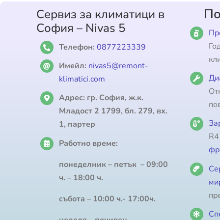
По
Сервиз за климатици в
София – Nivas 5
Пр
Го
Телефон:
0877223339
кл
Имейл:
nivas5@remont-
Ди
klimatici.com
От
Адрес:
гр. София, ж.к.
по
Младост 2 1799, бл. 279, вх.
За
1, партер
R4
Работно време:
фр
понеделник – петък – 09:00
Се
ч. – 18:00 ч.
ми
пр
събота – 10:00 ч.- 17:00ч.
Сп
неделя – почивен