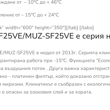
ждане от – 10°С до + 46°С
ление от – 15°С до + 24°С
k” width=”600″ height=”350″][/tab] [/tabs]
-SF25VE/MUZ-SF25VE е серия н
E/MUZ-SF25VE е модел от 2013г. Серията климати
рантирана работа при -15°C. Функцията “Econo
на въздушния поток . Друга важна характеристик
но – платинен филтър, който доказано отстра
и миризми. Климатикът е съобразен с екологич
 е опасен за озоновия слой и за хората.