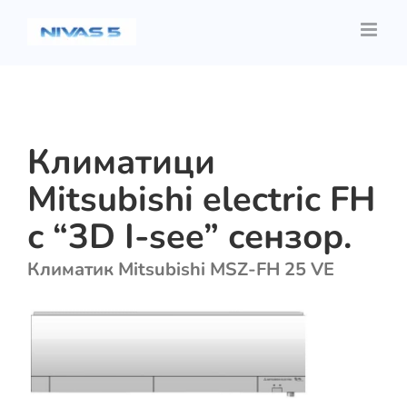
Skip
to
content
Климатици
Mitsubishi electric FH
с “3D I-see” сензор.
Климатик Mitsubishi MSZ-FH 25 VE