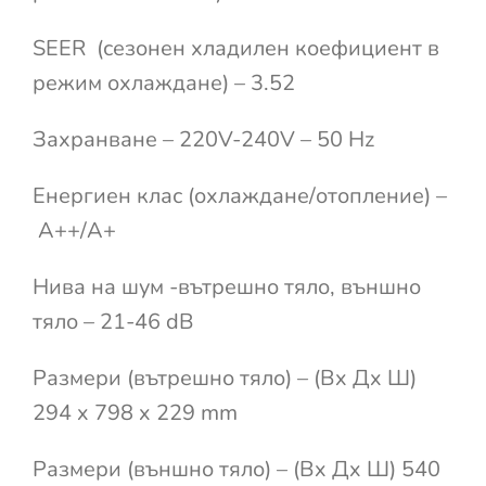
SEER (сезонен хладилен коефициент в
режим охлаждане) – 3.52
Захранване – 220V-240V – 50 Hz
Енергиен клас (охлаждане/отопление) –
A++/A+
Нива на шум -вътрешно тяло, външно
тяло – 21-46 dB
Размери (вътрешно тяло) – (Вx Дx Ш)
294 x 798 x 229 mm
Размери (външно тяло) – (Вx Дx Ш) 540