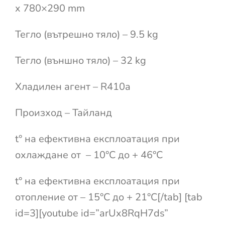
x 780×290 mm
Тегло (вътрешно тяло) – 9.5 kg
Тегло (външно тяло) – 32 kg
Хладилен агент – R410a
Произход – Тайланд
t° на ефективна експлоатация при
охлаждане от – 10°С до + 46°С
t° на ефективна експлоатация при
отопление от – 15°С до + 21°С[/tab] [tab
id=3][youtube id=”arUx8RqH7ds”