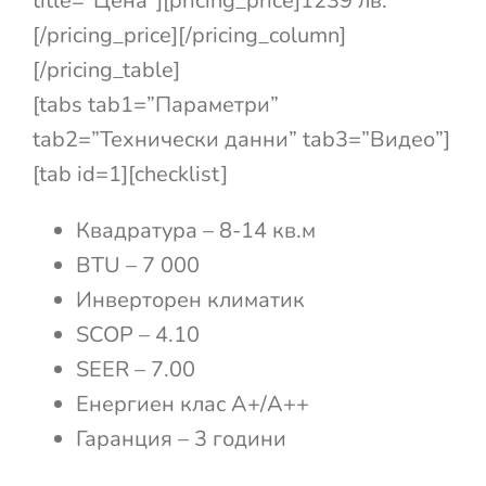
title=”Цена”][pricing_price]1239 лв.
[/pricing_price][/pricing_column]
[/pricing_table]
[tabs tab1=”Параметри”
tab2=”Технически данни” tab3=”Видео”]
[tab id=1][checklist]
Квадратура – 8-14 кв.м
BTU – 7 000
Инверторен климатик
SCOP – 4.10
SEER – 7.00
Енергиен клас А+/А++
Гаранция – 3 години