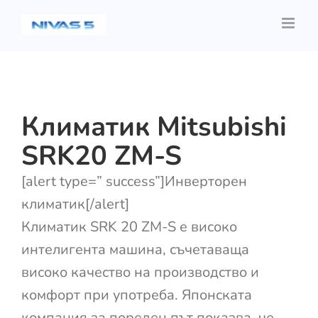
Skip
to
content
Климатик Mitsubishi
SRK20 ZM-S
[alert type=” success”]Инверторен
климатик[/alert]
Климатик SRK 20 ZM-S е високо
интелигента машина, съчетаваща
високо качество на производство и
комфорт при употреба. Японската
компания за пореден път показва, че