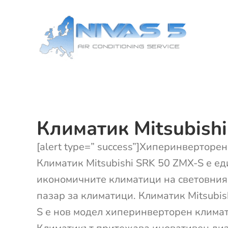
Skip
to
content
Климатик Mitsubish
[alert type=” success”]Хиперинверторен
Климатик Mitsubishi SRK 50 ZMX-S е ед
икономичните климатици на световния
пазар за климатици. Климатик Mitsubis
S е нов модел хиперинверторен климати