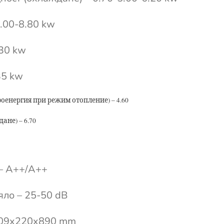
.00-8.80 kw
30 kw
35 kw
оенергия при режим отопление) – 4.60
не) – 6.70
 – A++/A++
яло – 25-50 dB
 309x220x890 mm