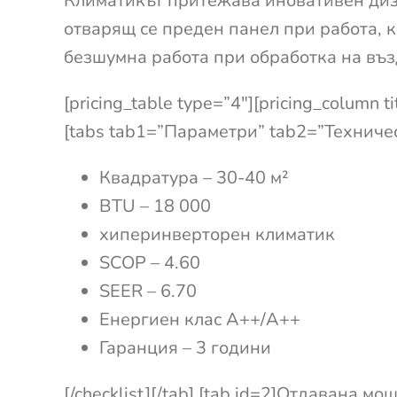
Климатикът притежава иновативен диз
отварящ се преден панел при работа, 
безшумна работа при обработка на въз
[pricing_table type=”4″][pricing_column ti
[tabs tab1=”Параметри” tab2=”Техническ
Квадратура – 30-40 м²
BTU – 18 000
хиперинверторен климатик
SCOP – 4.60
SEER – 6.70
Енергиен клас А++/А++
Гаранция – 3 години
[/checklist][/tab] [tab id=2]Отдавана м