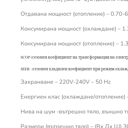
Отдавана мощност (отопление) – 0.70-6
Консумирана мощност (охлаждане) – 1.
Консумирана мощност (отопление) – 1.
SCOP (сезонен коефициент на трансформация на електр
SEER (сезонен хладилен коефициент при режим охлажда
Захранване – 220V-240V – 50 Hz
Енергиен клас (охлаждане/отопление)
Нива на шум -вътрешно тяло, външно т
Размери (вътрешно тяло) – (Вx Дx Ш)