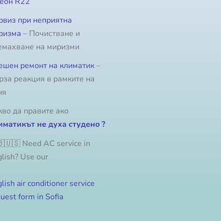
еон R22
рвиз при неприятна
ризма
– Почистване и
емахване на миризми
ешен ремонт на климатик
–
рза реакция в рамките на
ня
кво да правите ако
иматикът не духа студено ?
🇺🇸 Need AC service in
lish? Use our
lish air conditioner service
uest form in Sofia