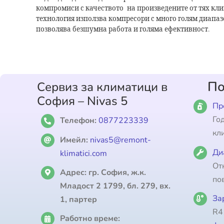
компромиси с качеството на произведените от тях кл
технология използва компресори с много голям диапаз
позволява безшумна работа и голяма ефективност.
По
Сервиз за климатици в
София – Nivas 5
Пр
Го
Телефон:
0877223339
кл
Имейл:
nivas5@remont-
Ди
klimatici.com
От
Адрес:
гр. София, ж.к.
по
Младост 2 1799, бл. 279, вх.
За
1, партер
R4
Работно време: