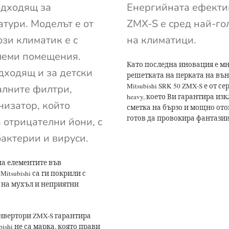
одходящ за
Енергийната ефектив
тури. Моделът е от
ZMX-S е сред най-го
ози климатик е с
на климатици.
олеми помещения.
Като последна иновация е мн
дходящ и за детски
решетката на перката на вън
Mitsubishi SRK 50 ZMX-S е от 
алните филтри,
heavy, което Ви гарантира и
низатор, който
сметка на бързо и мощно отоп
готов да провокира фантазии
 отрицателни йони, с
бактерии и вируси.
на елементите във
itsubishi са ги покрили с
 на мухъл и неприятни
нвертори ZMX-S гарантира
shi не са марка, която прави