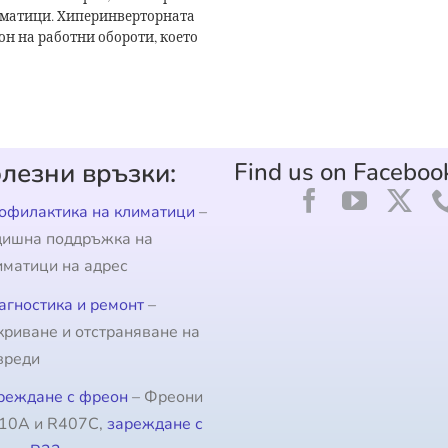
иматици. Хиперинверторната
он на работни обороти, което
лезни връзки:
Find us on Faceboo
офилактика на климатици
–
дишна поддръжка на
иматици на адрес
агностика и ремонт
–
криване и отстраняване на
вреди
реждане с фреон
– Фреони
10A и R407C,
зареждане с