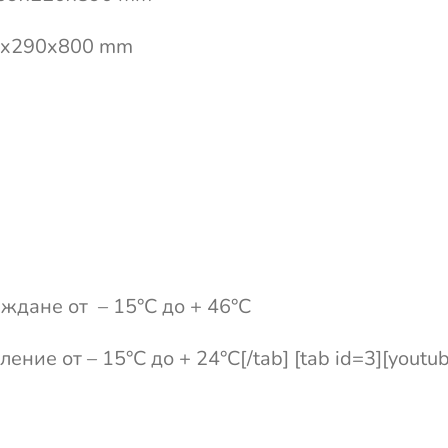
40x290x800 mm
ждане от – 15°С до + 46°С
ение от – 15°С до + 24°С[/tab] [tab id=3][yout