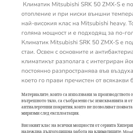
Климатик Mitsubishi SRK 50 ZMX-S е п
отопление и при ниски външни темпера
най-високия клас на Mitsubishi heavy. Т
голяма мощност и е подходящ за по-г
Климатик Mitsubishi SRK 50 ZMX-S e по
стаи. Освен с основните и антибактери
климатикът разполага с интегриран йо
постоянно разпространява във въздуха
което го прави пречистен от всякакви 
Материалите, които са използвани за производството 
вътрешното тяло, са съобразени със изискванията и от M
антиалергенни покрития, които не позволяват появата
миризми след експлоатация.
Високият клас на всички мощности от серията Хипери
надеждна дългогодишна работа на климатиците. Mitsubi