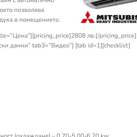
айн с автоматично
което позволява
духа в помещението.
tle=”Цена”][pricing_price]2808 лв.[/pricing_price]
и данни” tab3=”Видео”] [tab id=1][checklist]
ощност (охлаждане) – 0.70-5.00-6.20 kw