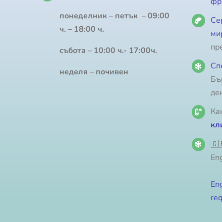
фр
понеделник – петък – 09:00
Се
ч. – 18:00 ч.
ми
пр
събота – 10:00 ч.- 17:00ч.
Сп
неделя – почивен
Бъ
де
Ка
кл
🇬
Eng
Eng
req