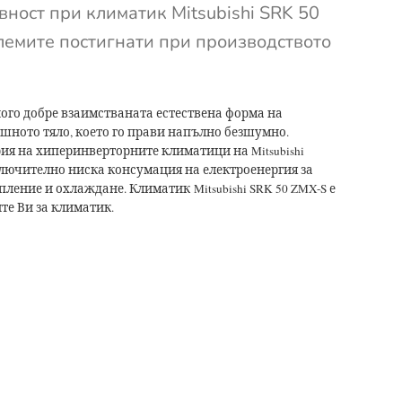
ност при климатик Mitsubishi SRK 50
лемите постигнати при производството
ого добре взаимстваната естествена форма на
шното тяло, което го прави напълно безшумно.
серия на хиперинверторните климатици на Mitsubishi
зключително ниска консумация на електроенергия за
ление и охлаждане. Климатик Mitsubishi SRK 50 ZMX-S е
те Ви за климатик.