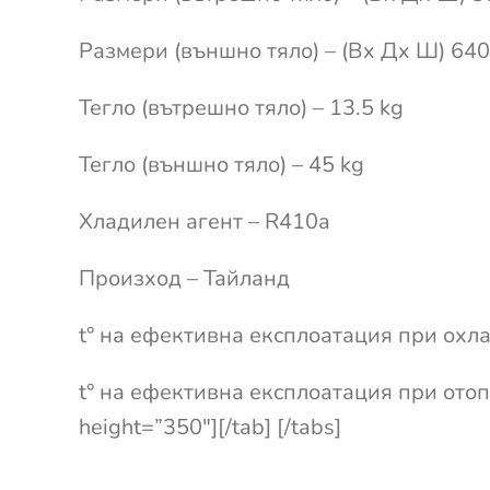
Размери (външно тяло) – (Вx Дx Ш) 6
Тегло (вътрешно тяло) – 13.5 kg
Тегло (външно тяло) – 45 kg
Хладилен агент – R410a
Произход – Тайланд
t° на ефективна експлоатация при охла
t° на ефективна експлоатация при отопл
height=”350″][/tab] [/tabs]