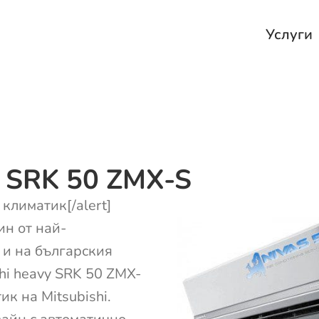
Услуги
i SRK 50 ZMX-S
 климатик[/alert]
ин от най-
 и на българския
hi heavy SRK 50 ZMX-
к на Mitsubishi.