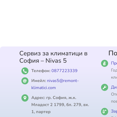
По
Сервиз за климатици в
София – Nivas 5
Пр
Го
Телефон:
0877223339
кл
Имейл:
nivas5@remont-
Ди
klimatici.com
От
Адрес:
гр. София, ж.к.
по
Младост 2 1799, бл. 279, вх.
За
1, партер