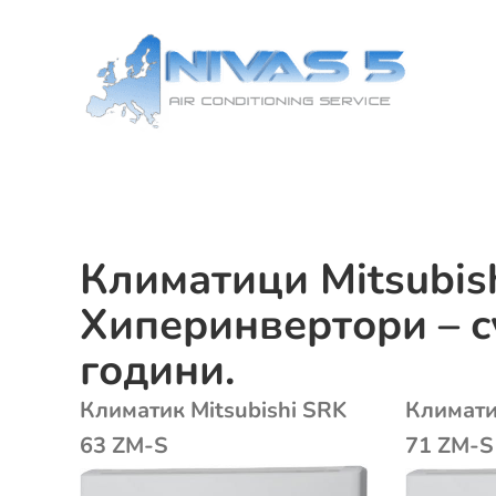
Skip
to
content
Климатици Mitsubis
Хиперинвертори – с
години.
Климатик Mitsubishi SRK
Климати
63 ZМ-S
71 ZМ-S