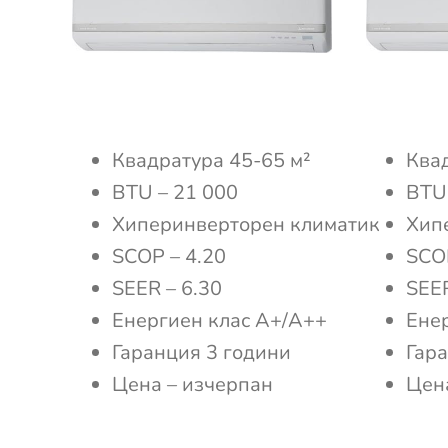
Квадратура 45-65 м²
Квад
BTU – 21 000
BTU 
Хиперинверторен климатик
Хип
SCOP – 4.20
SCOP
SEER – 6.30
SEER
Енергиен клас А+/А++
Ене
Гаранция 3 години
Гара
Цена – изчерпан
Цена