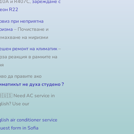
10A и R407C,
зареждане с
еон R22
рвиз при неприятна
ризма
– Почистване и
емахване на миризми
ешен ремонт на климатик
–
рза реакция в рамките на
ня
кво да правите ако
иматикът не духа студено ?
🇺🇸 Need AC service in
lish? Use our
lish air conditioner service
uest form in Sofia