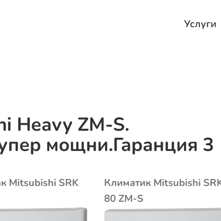
Услуги
hi Heavy ZМ-S.
упер мощни.Гаранция 3
к Mitsubishi SRK
Климатик Mitsubishi SR
80 ZМ-S