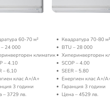
ратура 60-70 м²
Квадратура 70-80 м
– 24 000
BTU – 28 000
еринверторен климатик
Хиперинверторен к
 – 4.10
SCOP – 4.00
 – 6,10
SEER – 5.80
ргиен клас А+/А+
Енергиен клас А+/А
нция 3 години
Гаранция 3 години
 – 3729 лв.
Цена – 4529 лв.