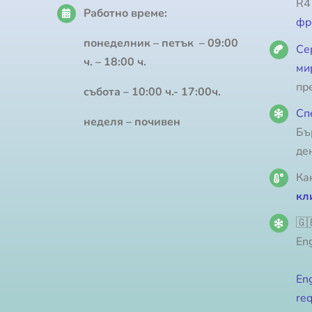
R4
Работно време:
фр
понеделник – петък – 09:00
Се
ч. – 18:00 ч.
ми
пр
събота – 10:00 ч.- 17:00ч.
Сп
неделя – почивен
Бъ
де
Ка
кл
🇬
Eng
Eng
req