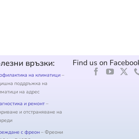
лезни връзки:
Find us on Faceboo
офилактика на климатици
–
дишна поддръжка на
иматици на адрес
агностика и ремонт
–
криване и отстраняване на
вреди
реждане с фреон
– Фреони