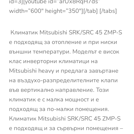
id=3][youtube id=”arUx8RqH7ds”
width=”600″ height=”350″][/tab] [/tabs]
Климатик Mitsubishi SRK/SRC 45 ZMP-S
е подходящ за отопление и при ниски
външни температури. Моделът е висок
клас инверторни климатици на
Mitsubishi heavy и предлага завъртане
на въздухо-разпределителните клапи
във вертикално направление. Този
климатик е с малка мощност и е
подходящ за по-малки помещения.
Климатик Mitsubishi SRK/SRC 45 ZMP-S
е подходящ и за сървърни помещения –