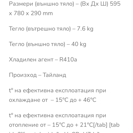
Размери (външно тяло) – (Вx Дx Ш) 595
x 780 x 290 mm
Тегло (вътрешно тяло) – 7.6 kg
Тегло (външно тяло) – 40 kg
Хладилен агент – R410a
Произход – Тайланд
t° на ефективна експлоатация при
охлаждане от – 15°С до + 46°С
t° на ефективна експлоатация при
отопление от – 15°С до + 21°С[/tab] [tab