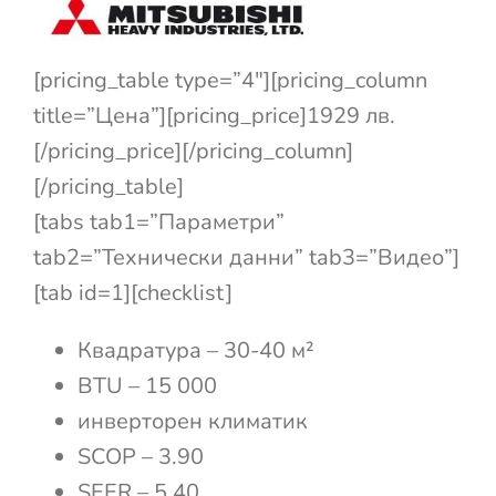
[pricing_table type=”4″][pricing_column
title=”Цена”][pricing_price]1929 лв.
[/pricing_price][/pricing_column]
[/pricing_table]
[tabs tab1=”Параметри”
tab2=”Технически данни” tab3=”Видео”]
[tab id=1][checklist]
Квадратура – 30-40 м²
BTU – 15 000
инверторен климатик
SCOP – 3.90
SEER – 5.40