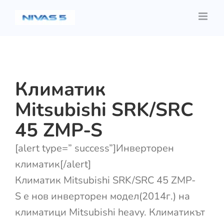
Skip
to
content
Климатик
Mitsubishi SRK/SRC
45 ZMP-S
[alert type=” success”]Инверторен
климатик[/alert]
Климатик Mitsubishi SRK/SRC 45 ZMP-
S е нов инверторен модел(2014г.) на
климатици Mitsubishi heavy. Климатикът