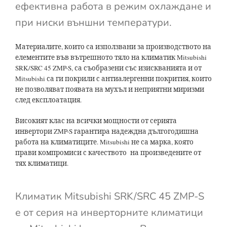
ефективна работа в режим охлаждане и
при ниски външни температури.
Материалите, които са използвани за производството на
елементите във вътрешното тяло на климатик Mitsubishi
SRK/SRC 45 ZMP-S, са съобразени със изискванията и от
Mitsubishi са ги покрили с антиалергенни покрития, които
не позволяват появата на мухъл и неприятни миризми
след експлоатация.
Високият клас на всички мощности от серията
инвертори ZMP-S гарантира надеждна дългогодишна
работа на климатиците. Mitsubishi не са марка, която
прави компромиси с качеството на произведените от
тях климатици.
Климатик Mitsubishi SRK/SRC 45 ZMP-S
е от серия на инверторните климатици