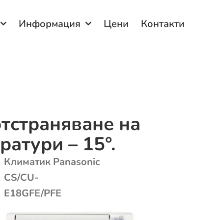
Информация
Цени
Контакти
отстраняване на
атури – 15°.
Климатик Panasonic
CS/CU-
E18GFE/PFE