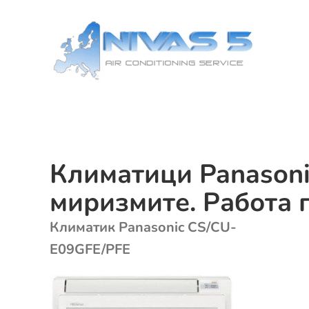
Skip
to
content
Климатици Panasoni
миризмите. Работа 
Климатик Panasonic CS/CU-
E09GFE/PFE