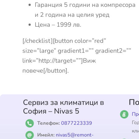
Гаранция 5 години на компресора
и 2 година на целия уред
Цена – 1999 лв.
[/checklist][button color=”red”
size=”large” gradient1=”” gradient2=””
link=”http://target=””]Виж
повече[/button].
По
Сервиз за климатици в
София – Nivas 5
Пр
Го
Телефон:
0877223339
кл
Имейл:
nivas5@remont-