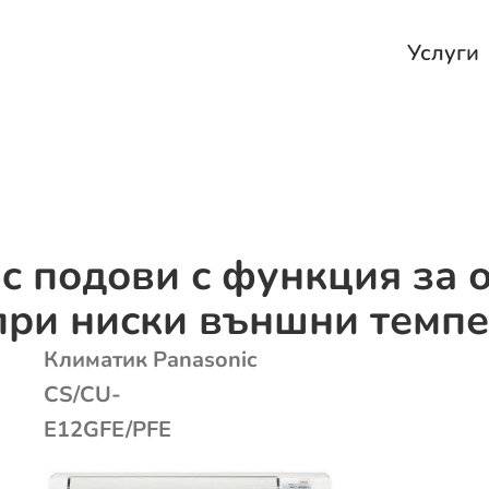
Услуги
c подови с функция за 
при ниски външни темпер
Климатик Panasonic
CS/CU-
E12GFE/PFE