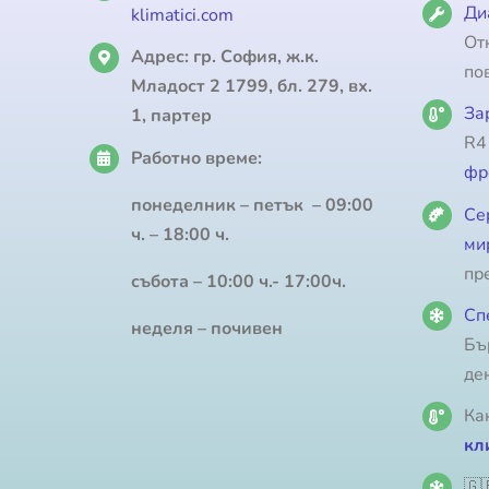
Ди
klimatici.com
От
Адрес:
гр. София, ж.к.
по
Младост 2 1799, бл. 279, вх.
За
1, партер
R4
Работно време:
фр
понеделник – петък – 09:00
Се
ч. – 18:00 ч.
ми
пр
събота – 10:00 ч.- 17:00ч.
Сп
неделя – почивен
Бъ
де
Ка
кл
🇬