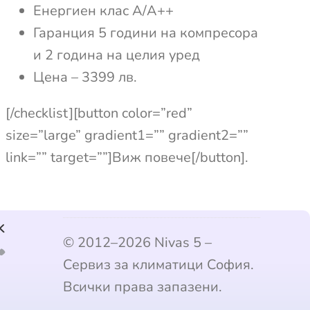
Енергиен клас А/А++
Гаранция 5 години на компресора
и 2 година на целия уред
Цена – 3399 лв.
[/checklist][button color=”red”
size=”large” gradient1=”” gradient2=””
link=”” target=””]Виж повече[/button].
k
© 2012–2026 Nivas 5 –
Сервиз за климатици София.
Всички права запазени.