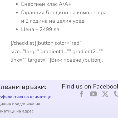
Енергиен клас А/А+
Гаранция 5 години на компресора
и 2 година на целия уред
Цена – 2499 лв.
[/checklist][button color=”red”
size=”large” gradient1=”” gradient2=””
link=”” target=””]Виж повече[/button].
лезни връзки:
Find us on Faceboo
офилактика на климатици
–
дишна поддръжка на
иматици на адрес