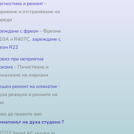
агностика и ремонт
–
криване и отстраняване на
вреди
реждане с фреон
– Фреони
10A и R407C,
зареждане с
еон R22
рвиз при неприятна
ризма
– Почистване и
емахване на миризми
ешен ремонт на климатик
–
рза реакция в рамките на
ня
кво да правите ако
иматикът не духа студено ?
🇺🇸 Need AC service in