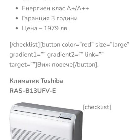
Енергиен клас А+/А++
Гаранция 3 години
Цена – 1979 лв.
[/checklist][button color=”red” size=”large”
gradient1=”” gradient2=”” link=””
target=””]Виж повече[/button].
Климатик Toshiba
RAS-B13UFV-E
[checklist]