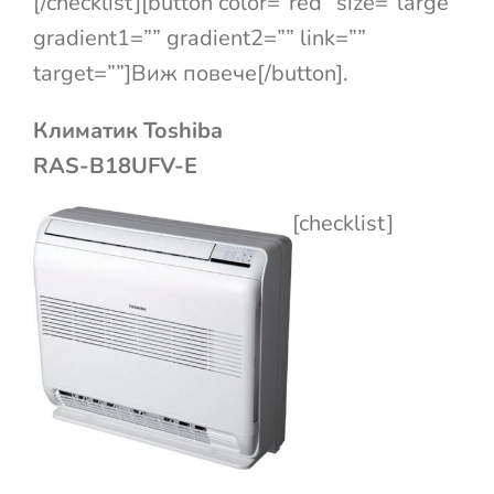
[/checklist][button color=”red” size=”large”
gradient1=”” gradient2=”” link=””
target=””]Виж повече[/button].
Климатик Toshiba
RAS-B18UFV-E
[checklist]