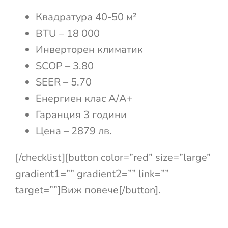
Квадратура 40-50 м²
BTU – 18 000
Инверторен климатик
SCOP – 3.80
SEER – 5.70
Енергиен клас А/А+
Гаранция 3 години
Цена – 2879 лв.
[/checklist][button color=”red” size=”large”
gradient1=”” gradient2=”” link=””
target=””]Виж повече[/button].