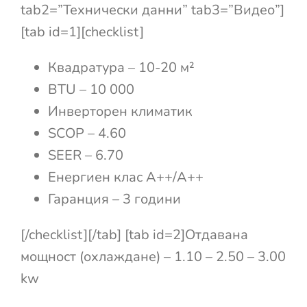
tab2=”Технически данни” tab3=”Видео”]
[tab id=1][checklist]
Квадратура – 10-20 м²
BTU – 10 000
Инверторен климатик
SCOP – 4.60
SEER – 6.70
Енергиен клас А++/А++
Гаранция – 3 години
[/checklist][/tab] [tab id=2]Отдавана
мощност (охлаждане) – 1.10 – 2.50 – 3.00
kw