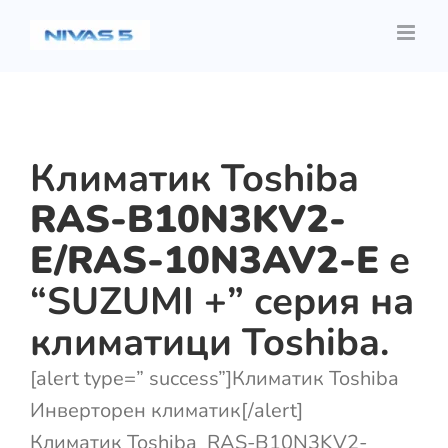
Skip
to
content
Климатик Toshiba
RAS-B10N3KV2-
E/RAS-10N3AV2-E
е
“SUZUMI +” серия на
климатици Toshiba.
[alert type=” success”]Климатик Toshiba
Инверторен климатик[/alert]
Климатик Toshiba RAS-B10N3KV2-