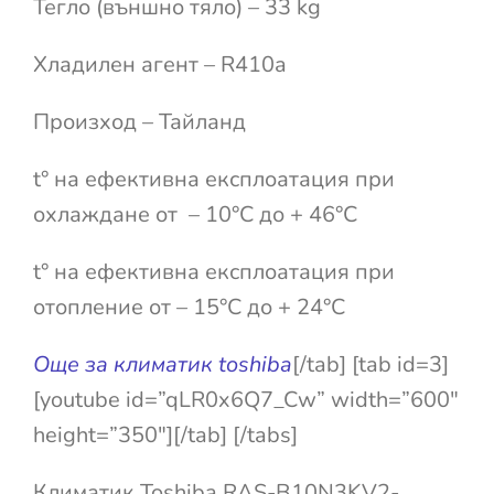
Тегло (външно тяло) – 33 kg
Хладилен агент – R410a
Произход – Тайланд
t° на ефективна експлоатация при
охлаждане от – 10°С до + 46°С
t° на ефективна експлоатация при
отопление от – 15°С до + 24°С
Още за климатик toshiba
[/tab] [tab id=3]
[youtube id=”qLR0x6Q7_Cw” width=”600″
height=”350″][/tab] [/tabs]
Климатик Toshiba RAS-B10N3KV2-