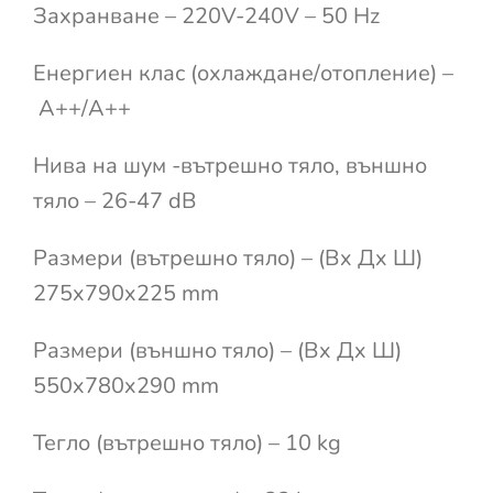
Захранване – 220V-240V – 50 Hz
Енергиен клас (охлаждане/отопление) –
A++/A++
Нива на шум -вътрешно тяло, външно
тяло – 26-47 dB
Размери (вътрешно тяло) – (Вx Дx Ш)
275x790x225 mm
Размери (външно тяло) – (Вx Дx Ш)
550x780x290 mm
Тегло (вътрешно тяло) – 10 kg