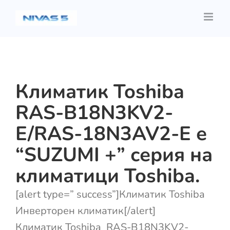
Skip
to
content
Климатик Toshiba
RAS-B18N3KV2-
E/RAS-18N3AV2-E е
“SUZUMI +” серия на
климатици Toshiba.
[alert type=” success”]Климатик Toshiba
Инверторен климатик[/alert]
Климатик Toshiba RAS-B18N3KV2-