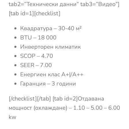
tab2=”Технически данни” tab3=”Видео”]
[tab id=1][checklist]
Квадратура – 30-40 м²
BTU – 18 000
Инверторен климатик
SCOP – 4.70
SEER – 7.00
Енергиен клас А+|/А++
Гаранция – 3 години
[/checklist][/tab] [tab id=2]Отдавана
мощност (охлаждане) – 1.10 – 5.00 – 6.00
kw