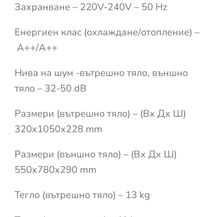
Захранване – 220V-240V – 50 Hz
Енергиен клас (охлаждане/отопление) –
A++/A++
Нива на шум -вътрешно тяло, външно
тяло – 32-50 dB
Размери (вътрешно тяло) – (Вx Дx Ш)
320x1050x228 mm
Размери (външно тяло) – (Вx Дx Ш)
550x780x290 mm
Тегло (вътрешно тяло) – 13 kg