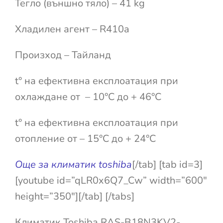
Тегло (външно тяло) – 41 kg
Хладилен агент – R410a
Произход – Тайланд
t° на ефективна експлоатация при
охлаждане от – 10°С до + 46°С
t° на ефективна експлоатация при
отопление от – 15°С до + 24°С
Още за климатик toshiba
[/tab] [tab id=3]
[youtube id=”qLR0x6Q7_Cw” width=”600″
height=”350″][/tab] [/tabs]
Климатик Toshiba RAS-B18N3KV2-