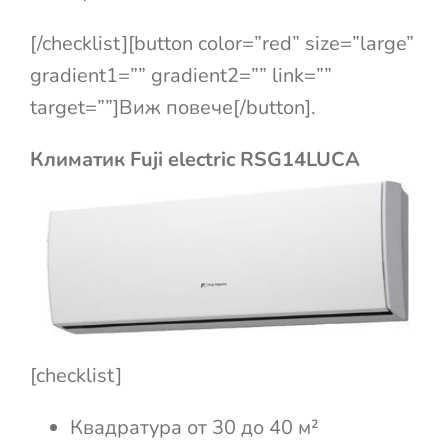
[/checklist][button color=”red” size=”large”
gradient1=”” gradient2=”” link=””
target=””]Виж повече[/button].
Климатик Fuji electric RSG14LUCA
[checklist]
Квадратура от 30 до 40 м²