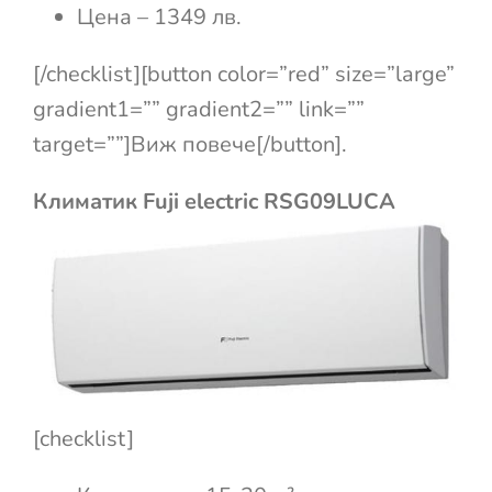
Цена – 1349 лв.
[/checklist][button color=”red” size=”large”
gradient1=”” gradient2=”” link=””
target=””]Виж повече[/button].
Климатик Fuji electric RSG09LUCA
[checklist]