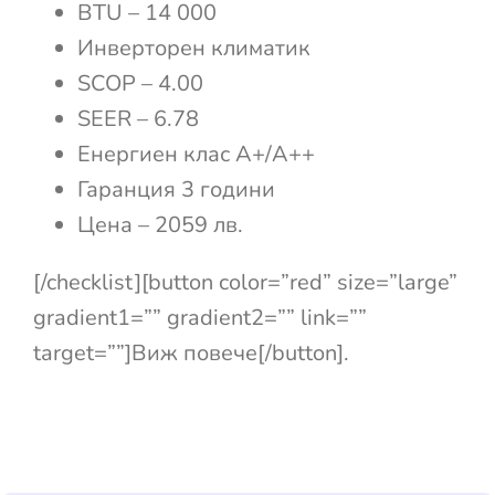
BTU – 14 000
Инверторен климатик
SCOP – 4.00
SEER – 6.78
Енергиен клас А+/А++
Гаранция 3 години
Цена – 2059 лв.
[/checklist][button color=”red” size=”large”
gradient1=”” gradient2=”” link=””
target=””]Виж повече[/button].