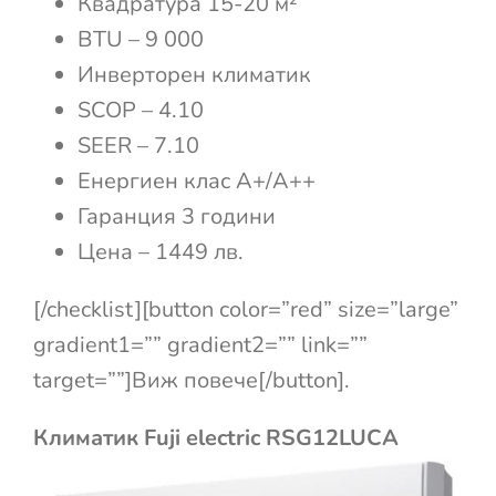
Квадратура 15-20 м²
BTU – 9 000
Инверторен климатик
SCOP – 4.10
SEER – 7.10
Енергиен клас А+/А++
Гаранция 3 години
Цена – 1449 лв.
[/checklist][button color=”red” size=”large”
gradient1=”” gradient2=”” link=””
target=””]Виж повече[/button].
Климатик Fuji electric RSG12LUCA