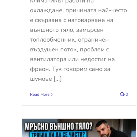
климатикът работи на
охлаждане, причината най-често
е свързана с натоварване на
външното тяло, замърсен
топлообменник, ограничен
въздушен поток, проблем с
вентилатора или недостиг на
фреон. Тук говорим само за
шумове [...]
Read More
0