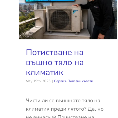
тяло
Потистване на
въшно тяло на
климатик
May 19th, 2026
|
Сервиз-Полезни съвети
Чисти ли се външното тяло на
климатик преди лятото? Да, но
не винаги ❄️ Почистване на