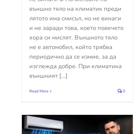
външно тяло на климатик преди
лятото има смисъл, но не винаги
и не заради това, което повечето
хора си мислят. Външното тяло
не е автомобил, който трябва
периодично да се измие, за да
изглежда добре. При климатика
външният [...]
Read More
0