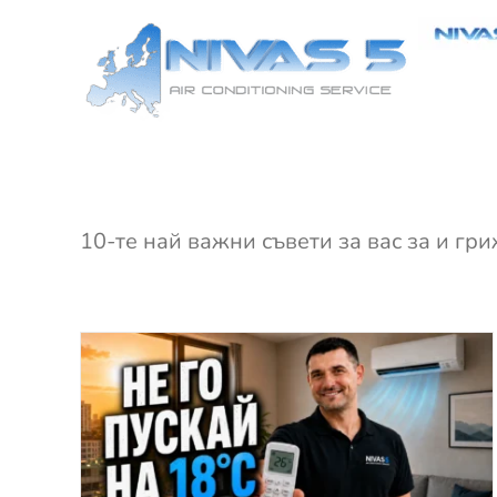
Skip
to
content
10-те най важни съвети за вас за и гр
на
ивас