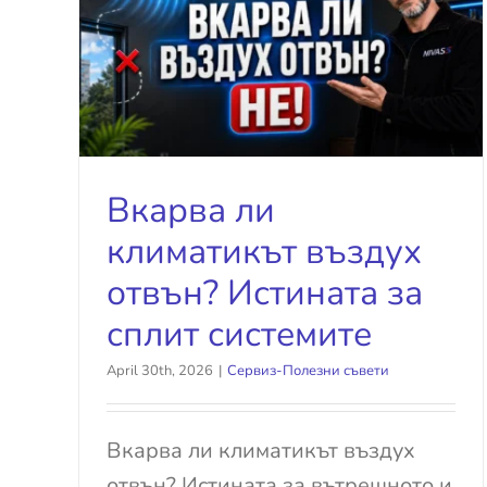
ът
а за
Вкарва ли
климатикът въздух
отвън? Истината за
сплит системите
April 30th, 2026
|
Сервиз-Полезни съвети
Вкарва ли климатикът въздух
отвън? Истината за вътрешното и