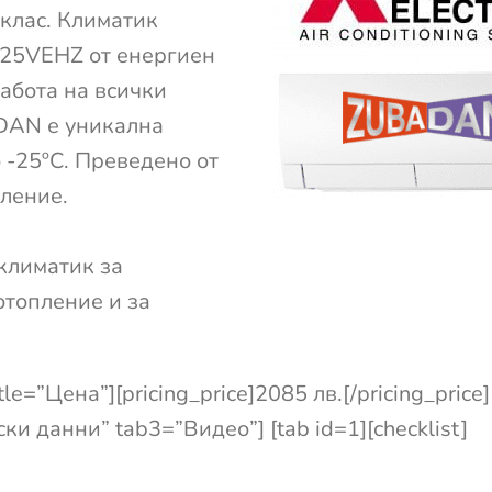
клас. Климатик
H25VEHZ от енергиен
абота на всички
DAN е уникална
 -25ºC. Преведено от
пление.
климатик за
отопление и за
tle=”Цена”][pricing_price]2085 лв.[/pricing_price]
и данни” tab3=”Видео”] [tab id=1][checklist]