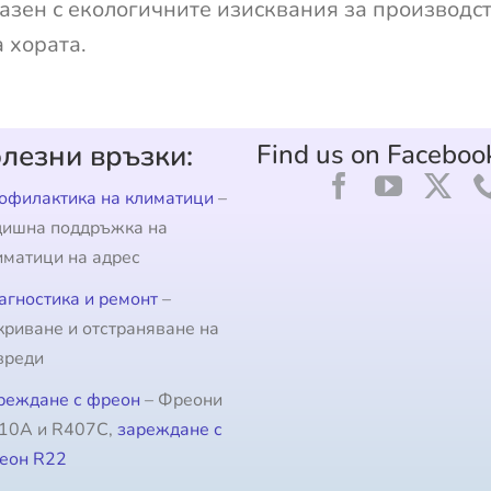
азен с екологичните изисквания за производст
а хората.
лезни връзки:
Find us on Faceboo
офилактика на климатици
–
дишна поддръжка на
иматици на адрес
агностика и ремонт
–
криване и отстраняване на
вреди
реждане с фреон
– Фреони
10A и R407C,
зареждане с
еон R22