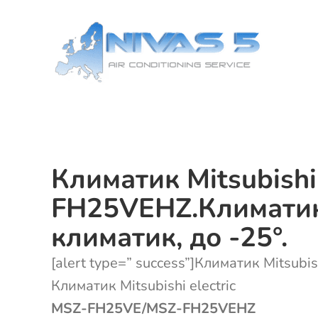
Skip
to
content
Климатик Mitsubish
FH25VEHZ.Климатик
климатик, до -25°.
[alert type=” success”]Климатик Mitsubi
Климатик Mitsubishi electric
MSZ-FH25VE/MSZ-FH25VEHZ