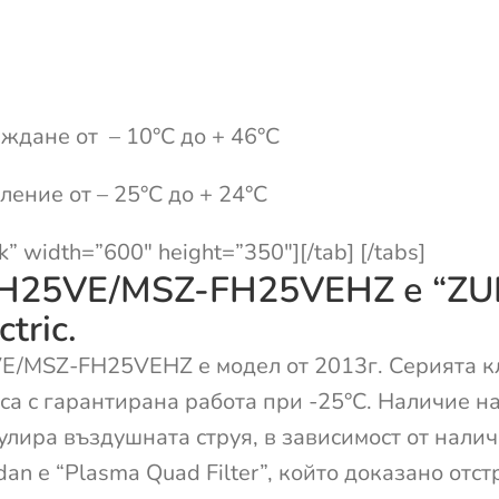
ждане от – 10°С до + 46°С
ление от – 25°С до + 24°С
k” width=”600″ height=”350″][/tab] [/tabs]
Z-FH25VE/MSZ-FH25VEHZ е “Z
tric.
25VE/MSZ-FH25VEHZ е модел от 2013г. Серията
 с гарантирана работа при -25°C. Наличие на 
гулира въздушната струя, в зависимост от нали
n е “Plasma Quad Filter”, който доказано отс