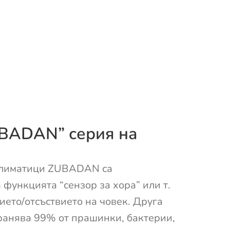
UBADAN” серия на
 климатици ZUBADAN са
функцията “сензор за хора” или т.
чието/отсъствието на човек. Друга
транява 99% от прашинки, бактерии,