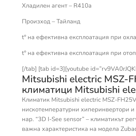
Хладилен агент – R410a
Произход – Тайланд
t° на ефективна експлоатация при охла
t° на ефективна експлоатация при отоп
[/tab] [tab id=3][youtube id=”rv9VA0rJQK
Mitsubishi electric MS
климатици Mitsubishi elec
Климатик Mitsubishi electric MSZ-FH
нискотемпературни хиперинвертори и са
нар. “3D I-See sensor” – климатикът ре
важна характеристика на модела Zubada