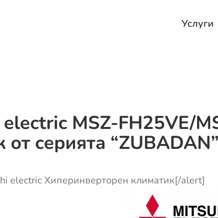
Услуги
i electric MSZ-FH25VE/M
 от серията “ZUBADAN”
shi electric Хиперинверторен климатик[/alert]