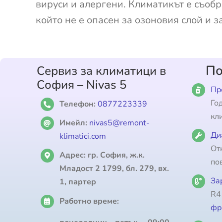
вируси и алергени. Климатикът е съобр
който не е опасен за озоновия слой и з
По
Сервиз за климатици в
София – Nivas 5
Пр
Го
Телефон:
0877223339
кл
Имейл:
nivas5@remont-
Ди
klimatici.com
От
Адрес:
гр. София, ж.к.
по
Младост 2 1799, бл. 279, вх.
За
1, партер
R4
Работно време:
фр