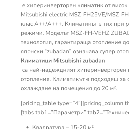
е хиперинверторен климатик от висок 
Mitsubishi electric MSZ-FH25VE/MSZ-F
клас A++/A+++. Климатикът е тих при р
режими. Моделът MSZ-FH-VEHZ ZUBA
технология, гарантираща отопление до
японски “zubadan” означава супер ото
Климатици Mitsubishi zubadan
са най-надеждният хиперинверторен 
отопление. Климатикът е подходящ за 
охлаждане на помещения до 20 м².
[pricing_table type=”4″][pricing_column ti
[tabs tab1=”Параметри” tab2=”Техническ
Квадратура – 15-20 м²