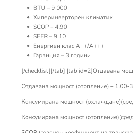
BTU – 9 000
Хиперинверторен климатик
SCOP – 4.90
SEER – 9.10
Енергиен клас А++/А+++
Гаранция – 3 години
[/checklist][/tab] [tab id=2]Отдавана м
Отдавана мощност (отопление) – 1.00-3
Консумирана мощност (охлаждане)(сред
Консумирана мощност (отопление)(сред
SCOP (сезонен коефициент на трансфо