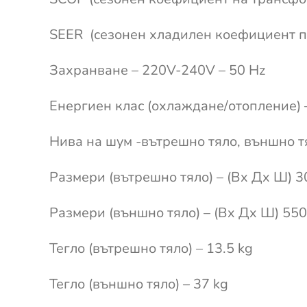
SEER (сезонен хладилен коефициент п
Захранване – 220V-240V – 50 Hz
Енергиен клас (охлаждане/отопление)
Нива на шум -вътрешно тяло, външно т
Размери (вътрешно тяло) – (Вx Дx Ш) 3
Размери (външно тяло) – (Вx Дx Ш) 55
Тегло (вътрешно тяло) – 13.5 kg
Тегло (външно тяло) – 37 kg