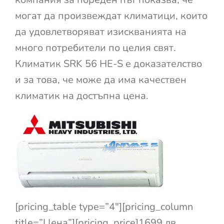
могат да произвеждат климатици, които
да удовлетворяват изискванията на
много потребители по целия свят.
Климатик SRK 56 HE-S е доказателство
и за това, че може да има качествен
климатик на достъпна цена.
[pricing_table type=”4″][pricing_column
title=”Цена”][pricing_price]1699 лв.