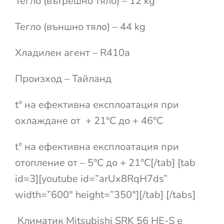
Тегло (вътрешно тяло) – 12 kg
Тегло (външно тяло) – 44 kg
Хладилен агент – R410a
Произход – Тайланд
t° на ефективна експлоатация при
охлаждане от + 21°С до + 46°С
t° на ефективна експлоатация при
отопление от – 5°С до + 21°С[/tab] [tab
id=3][youtube id=”arUx8RqH7ds”
width=”600″ height=”350″][/tab] [/tabs]
Климатик Mitsubishi SRK 56 HE-S е