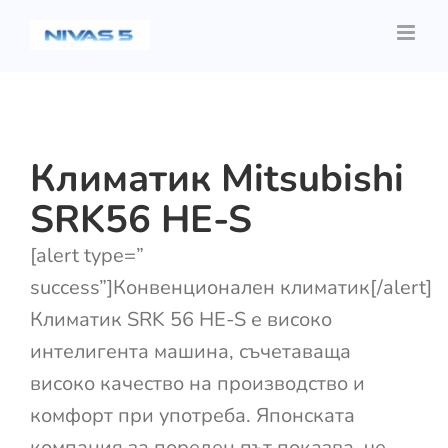
Skip
to
content
Климатик Mitsubishi
SRK56 HE-S
[alert type=”
success”]Конвенционален климатик[/alert]
Климатик SRK 56 HE-S е високо
интелигента машина, съчетаваща
високо качество на производство и
комфорт при употреба. Японската
компания за пореден път показва, че