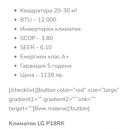
Квадратура 20-30 м²
BTU – 12 000
Инверторен климатик
SCOP – 3.80
SEER – 6.10
Енергиен клас А+
Гаранция 5 години
Цена – 1139 лв.
[/checklist][button color=”red” size=”large”
gradient1=”” gradient2=”” link=””
target=””]Виж повече[/button].
Климатик LG P18RK