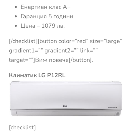
Енергиен клас А+
Гаранция 5 години
Цена – 1079 лв.
[/checklist][button color=”red” size=”large”
gradient1=”” gradient2=”” link=””
target=””]Виж повече[/button].
Климатик LG P12RL
[checklist]