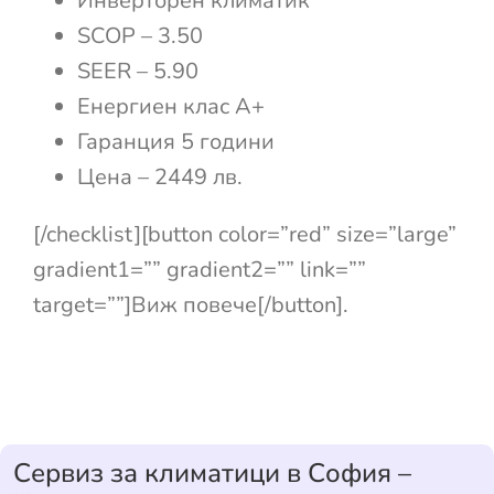
Инверторен климатик
SCOP – 3.50
SEER – 5.90
Енергиен клас А+
Гаранция 5 години
Цена – 2449 лв.
[/checklist][button color=”red” size=”large”
gradient1=”” gradient2=”” link=””
target=””]Виж повече[/button].
Сервиз за климатици в София –