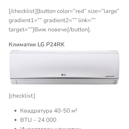
[/checklist][button color=”red” size=”large”
gradient1=”” gradient2=”” link=””
target=””]Виж повече[/button].
Климатик LG P24RK
[checklist]
Квадратура 40-50 м²
BTU – 24 000