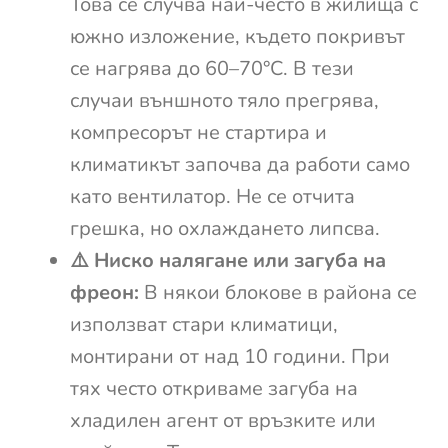
Това се случва най-често в жилища с
южно изложение, където покривът
се нагрява до 60–70°C. В тези
случаи външното тяло прегрява,
компресорът не стартира и
климатикът започва да работи само
като вентилатор. Не се отчита
грешка, но охлаждането липсва.
⚠️ Ниско налягане или загуба на
фреон:
В някои блокове в района се
използват стари климатици,
монтирани от над 10 години. При
тях често откриваме загуба на
хладилен агент от връзките или