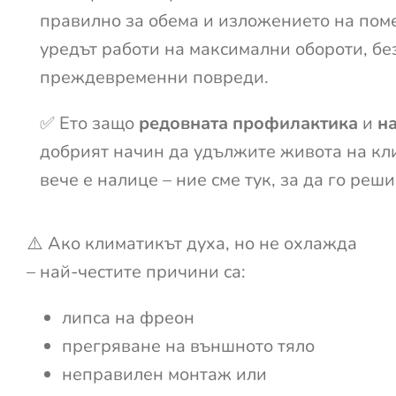
правилно за обема и изложението на поме
уредът работи на максимални обороти, без
преждевременни повреди.
✅ Ето защо
редовната профилактика
и
н
добрият начин да удължите живота на кли
вече е налице – ние сме тук, за да го реши
⚠️ Ако климатикът духа, но не охлажда
– най-честите причини са:
липса на фреон
прегряване на външното тяло
неправилен монтаж или