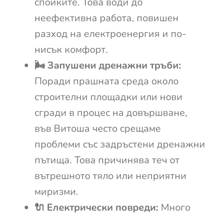
спойките. Това води до
неефективна работа, повишен
разход на електроенергия и по-
нисък комфорт.
🌬️ Запушени дренажни тръби:
Поради прашната среда около
строителни площадки или нови
сгради в процес на довършване,
във Витоша често срещаме
проблеми със задръстени дренажни
пътища. Това причинява теч от
вътрешното тяло или неприятни
миризми.
🔌 Електрически повреди:
Много