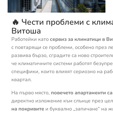
🔥 Чести проблеми с клим
Витоша
Работейки като
сервиз за климатици в В
с повтарящи се проблеми, особено през л
развива бързо, сградите са ново строител
че климатичните системи работят безупре
специфики, които влияят сериозно на раб
квартал.
На първо място,
повечето апартаменти са
директно изложение към слънце през цел
на покривите
и буквално „запичане“ на ж