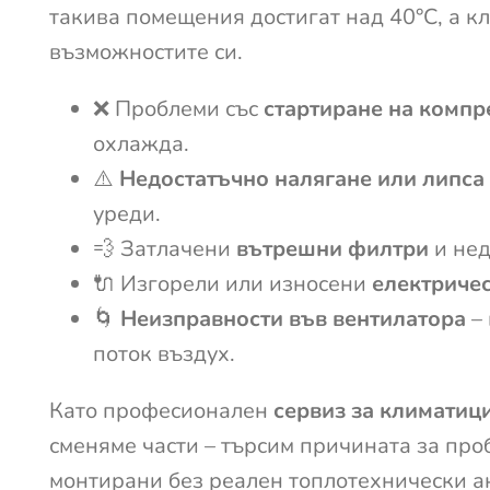
такива помещения достигат над 40°C, а к
възможностите си.
❌ Проблеми със
стартиране на компр
охлажда.
⚠️
Недостатъчно налягане или липса
уреди.
💨 Затлачени
вътрешни филтри
и нед
🔌 Изгорели или износени
електриче
🌀
Неизправности във вентилатора
– 
поток въздух.
Като професионален
сервиз за климатиц
сменяме части – търсим причината за про
монтирани без реален топлотехнически ан