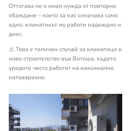
Оттогава не е имал нужда от повторно
обаждане – което за нас означава само
едно: климатикът му работи надеждно и
днес.
⚠️ Това е типичен случай за климатици в
ново строителство във Витоша, където
уредите често работят на максимално
натоварване.