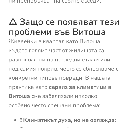
ни препоръчват на своите съседи.
⚠️ Защо се появяват тези
проблеми във Витоша
Живеейки в квартал като Витоша,
където голяма част от жилищата са
разположени на последни етажи или
под самия покрив, често се сблъскваме с
конкретни типове повреди. В нашата
практика като
сервиз за климатици в
Витоша
сме забелязали няколко
особено често срещани проблема:
❗ Климатикът духа, но не охлажда: