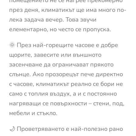
помещението не се нагрее прекомерно
през деня, климатикът ще има много по-
лека задача вечер. Това звучи
елементарно, но често се пропуска.
🌞 През най-горещите часове е добре
щорите, завесите или външното
засенчване да ограничават прякото
слънце. Ако прозорецът пече директно
с часове, климатикът реално се бори не
само с топлия въздух, а и с постоянно
нагряващи се повърхности – стени, под,
мебели и стъкло.
🌙 Проветряването е най-полезно рано