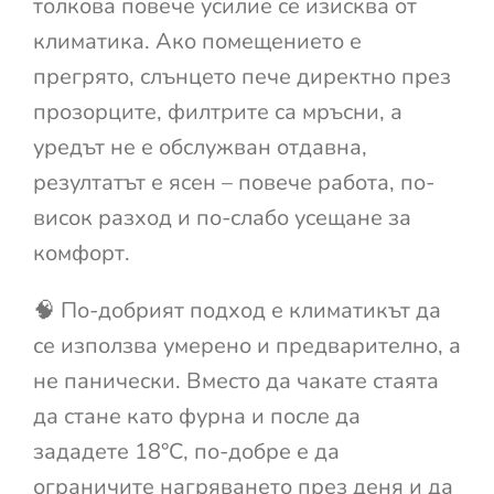
толкова повече усилие се изисква от
климатика. Ако помещението е
прегрято, слънцето пече директно през
прозорците, филтрите са мръсни, а
уредът не е обслужван отдавна,
резултатът е ясен – повече работа, по-
висок разход и по-слабо усещане за
комфорт.
🧠 По-добрият подход е климатикът да
се използва умерено и предварително, а
не панически. Вместо да чакате стаята
да стане като фурна и после да
зададете 18°C, по-добре е да
ограничите нагряването през деня и да