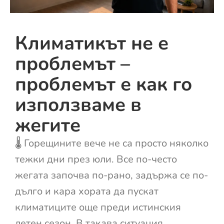
Климатикът не е
проблемът –
проблемът е как го
използваме в
жегите
🌡️ Горещините вече не са просто няколко
тежки дни през юли. Все по-често
жегата започва по-рано, задържа се по-
дълго и кара хората да пускат
климатиците още преди истинския
летен сезон. В такава ситуация