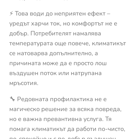
⚡ Това води до неприятен ефект –
уредът харчи ток, но комфортът не е
добър. Потребителят намалява
температурата още повече, климатикът
се натоварва допълнително, а
причината може да е просто лош
въздушен поток или натрупана
мръсотия.
🔧 Редовната профилактика не е
магическо решение за всяка повреда,
но е важна превантивна услуга. Тя
помага климатикът да работи по-чисто,
по-спокойно и с по-добър въздушен