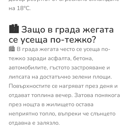
на 18°C.
🏙️ Защо в града жегата
се усеща по-тежко?
🏙️ В града жегата често се усеща по-
тежко заради асфалта, бетона,
автомобилите, гъстото застрояване и
липсата на достатъчно зелени площи.
Повърхностите се нагряват през деня и
отдават топлина вечер. Затова понякога
през нощта в жилището остава
неприятно топло, въпреки че слънцето
отдавна е залязло.