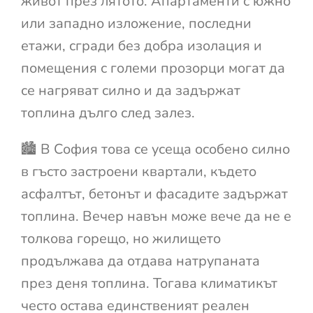
живот през лятото. Апартаменти с южно
или западно изложение, последни
етажи, сгради без добра изолация и
помещения с големи прозорци могат да
се нагряват силно и да задържат
топлина дълго след залез.
🏙️ В София това се усеща особено силно
в гъсто застроени квартали, където
асфалтът, бетонът и фасадите задържат
топлина. Вечер навън може вече да не е
толкова горещо, но жилището
продължава да отдава натрупаната
през деня топлина. Тогава климатикът
често остава единственият реален