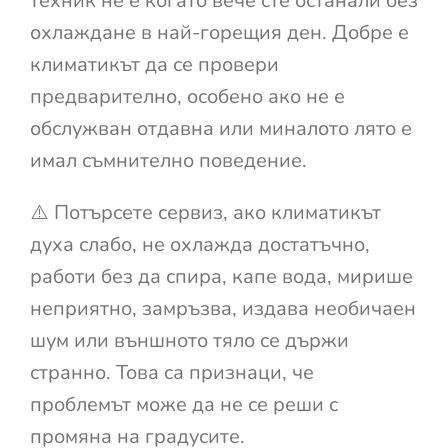
техник не е когато вече сте останали без
охлаждане в най-горещия ден. Добре е
климатикът да се провери
предварително, особено ако не е
обслужван отдавна или миналото лято е
имал съмнително поведение.
⚠️ Потърсете сервиз, ако климатикът
духа слабо, не охлажда достатъчно,
работи без да спира, капе вода, мирише
неприятно, замръзва, издава необичаен
шум или външното тяло се държи
странно. Това са признаци, че
проблемът може да не се реши с
промяна на градусите.