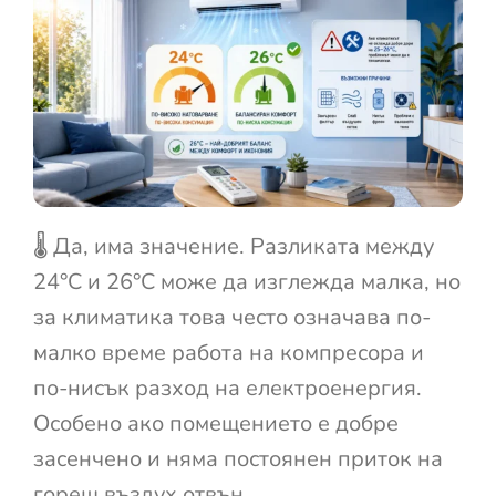
🌡️ Да, има значение. Разликата между
24°C и 26°C може да изглежда малка, но
за климатика това често означава по-
малко време работа на компресора и
по-нисък разход на електроенергия.
Особено ако помещението е добре
засенчено и няма постоянен приток на
горещ въздух отвън.