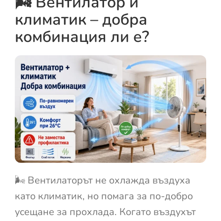
🌬️ Вентилатор и
климатик – добра
комбинация ли е?
🌬️ Вентилаторът не охлажда въздуха
като климатик, но помага за по-добро
усещане за прохлада. Когато въздухът