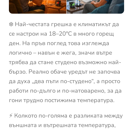
❄️ Най-честата грешка е климатикът да
се настрои на 18–20°C в много горещ
ден. На пръв поглед това изглежда
логично – навън е жега, значи вътре
трябва да стане студено възможно най-
бързо. Реално обаче уредът не започва
да духа „два пъти по-студено“, а просто
работи по-дълго и по-натоварено, за да
гони трудно постижима температура.
⚡ Колкото по-голяма е разликата между
външната и вътрешната температура,