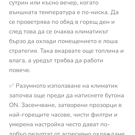
сутрин или късно вечер, когато
външната температура е по-ниска. Да
се проветрява по обяд в горещ ден и
след това да се очаква климатикът
бързо да охлади помещението е лоша
стратегия. Така вкарвате още топлина и
влага, а уредът трябва да работи
повече.
✅ Разумното използване на климатик
започва още преди да натиснете бутона
ON. Засенчване, затворени прозорци в
най-горещите часове, чисти филтри и
умерена настройка често дават по-
добър резултат от агресивно охлаждане