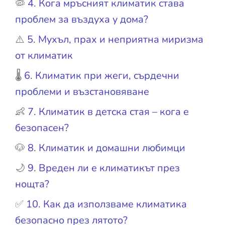
🦠
4. Кога мръсният климатик става
проблем за въздуха у дома?
⚠️
5. Мухъл, прах и неприятна миризма
от климатик
🌡️
6. Климатик при жеги, сърдечни
проблеми и възстановяване
👶
7. Климатик в детска стая – кога е
безопасен?
🐶
8. Климатик и домашни любимци
🌙
9. Вреден ли е климатикът през
нощта?
✅
10. Как да използваме климатика
безопасно през лятото?