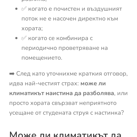
✅ когато е почистен и въздушният
поток не е насочен директно към
хората;
✅ когато се комбинира с
периодично проветряване на
помещението.
➡️ След като уточнихме краткия отговор,
идва най-честият страх:
може ли
климатикът наистина да разболява
, или
просто хората свързват неприятното
усещане от студената струя с настинка?
Може ли климатикът да