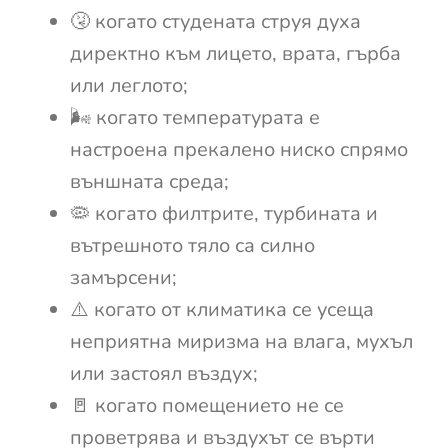
🤧 когато студената струя духа
директно към лицето, врата, гърба
или леглото;
🌬️ когато температурата е
настроена прекалено ниско спрямо
външната среда;
🦠 когато филтрите, турбината и
вътрешното тяло са силно
замърсени;
⚠️ когато от климатика се усеща
неприятна миризма на влага, мухъл
или застоял въздух;
🚪 когато помещението не се
проветрява и въздухът се върти