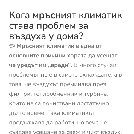
Кога мръсният климатик
става проблем за
въздуха у дома?
🦠
Мръсният климатик е една от
основните причини хората да усещат,
че уредът им „вреди“.
В много случаи
проблемът не е в самото охлаждане, а в
това, че въздухът преминава през
филтри, топлообменник и турбина,
които не са почиствани достатъчно
дълго време. Така климатикът
продължава да работи, но вече не
създава усещане за свеж и чист въздух.