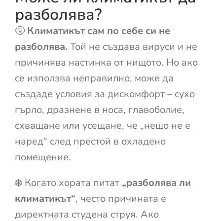
разболява?
🤧
Климатикът сам по себе си не
разболява.
Той не създава вируси и не
причинява настинка от нищото. Но ако
се използва неправилно, може да
създаде условия за дискомфорт – сухо
гърло, дразнене в носа, главоболие,
схващане или усещане, че „нещо не е
наред“ след престой в охладено
помещение.
❄️ Когато хората питат
„разболява ли
климатикът“
, често причината е
директната студена струя. Ако