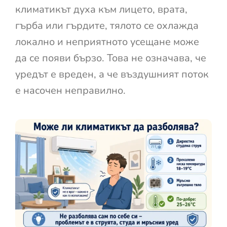
климатикът духа към лицето, врата,
гърба или гърдите, тялото се охлажда
локално и неприятното усещане може
да се появи бързо. Това не означава, че
уредът е вреден, а че въздушният поток
е насочен неправилно.