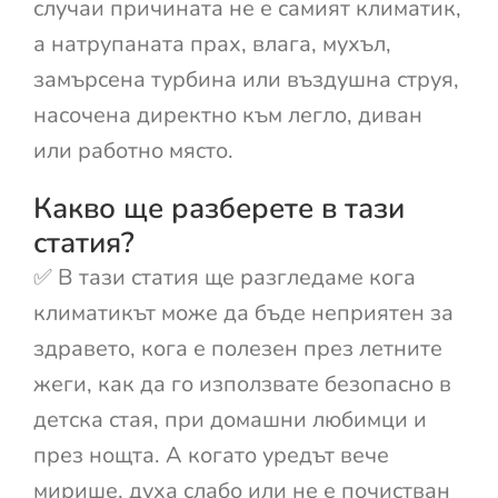
случаи причината не е самият климатик,
а натрупаната прах, влага, мухъл,
замърсена турбина или въздушна струя,
насочена директно към легло, диван
или работно място.
Какво ще разберете в тази
статия?
✅ В тази статия ще разгледаме кога
климатикът може да бъде неприятен за
здравето, кога е полезен през летните
жеги, как да го използвате безопасно в
детска стая, при домашни любимци и
през нощта. А когато уредът вече
мирише, духа слабо или не е почистван