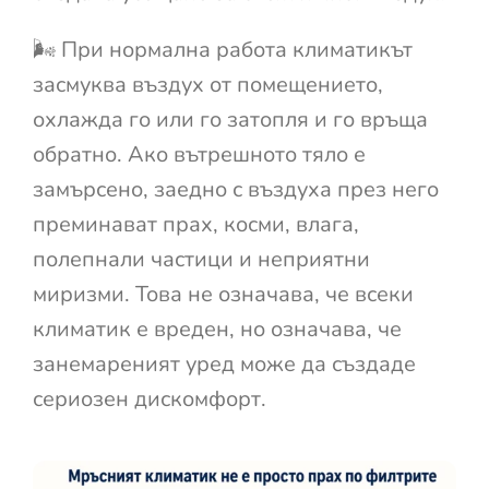
🌬️ При нормална работа климатикът
засмуква въздух от помещението,
охлажда го или го затопля и го връща
обратно. Ако вътрешното тяло е
замърсено, заедно с въздуха през него
преминават прах, косми, влага,
полепнали частици и неприятни
миризми. Това не означава, че всеки
климатик е вреден, но означава, че
занемареният уред може да създаде
сериозен дискомфорт.