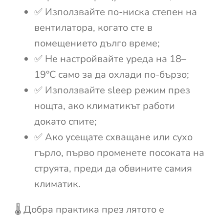
✅ Използвайте по-ниска степен на
вентилатора, когато сте в
помещението дълго време;
✅ Не настройвайте уреда на 18–
19°C само за да охлади по-бързо;
✅ Използвайте sleep режим през
нощта, ако климатикът работи
докато спите;
✅ Ако усещате схващане или сухо
гърло, първо променете посоката на
струята, преди да обвините самия
климатик.
🌡️ Добра практика през лятото е