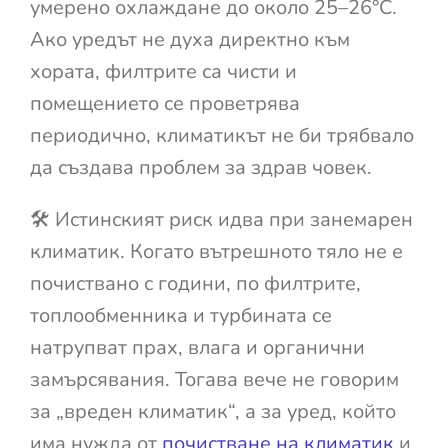
умерено охлаждане до около 25–26°C.
Ако уредът не духа директно към
хората, филтрите са чисти и
помещението се проветрява
периодично, климатикът не би трябвало
да създава проблем за здрав човек.
🛠️ Истинският риск идва при занемарен
климатик. Когато вътрешното тяло не е
почиствано с години, по филтрите,
топлообменника и турбината се
натрупват прах, влага и органични
замърсявания. Тогава вече не говорим
за „вреден климатик“, а за уред, който
има нужда от
почистване на климатик
и