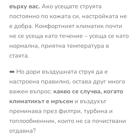
върху вас.
Ако усещате струята
постоянно по кожата си, настройката не
е добра. Комфортният климатик почти
не се усеща като течение – усеща се като
нормална, приятна температура в
стаята.
➡️ Но дори въздушната струя да е
настроена правилно, остава друг много
важен въпрос:
какво се случва, когато
климатикът е мръсен
и въздухът
преминава през филтри, турбина и
топлообменник, които не са почиствани
отдавна?