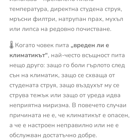
температура, директна студена струя,
мръсни филтри, натрупан прах, мухъл
или липса на редовно почистване.
🌡️ Когато човек пита
„вреден ли е
климатикът“
, най-често всъщност пита
нещо друго: защо го боли гърлото след
сън на климатик, защо се схваща от
студената струя, защо въздухът му се
струва тежък или защо от уреда идва
неприятна миризма. В повечето случаи
причината не е, че климатикът е опасен,
а че е настроен неправилно или не е
обслужван достатъчно добре.