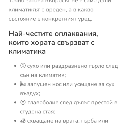
Точно затова въпросът не е само дали
климатикът е вреден, а в какво
състояние е конкретният уред.
Най-честите оплаквания,
които хората свързват с
климатика
🤧 сухо или раздразнено гърло след
сън на климатик;
🌬️ запушен нос или усещане за сух
въздух;
😣 главоболие след дълъг престой в
студена стая;
🧊 схващане на врата, гърба или