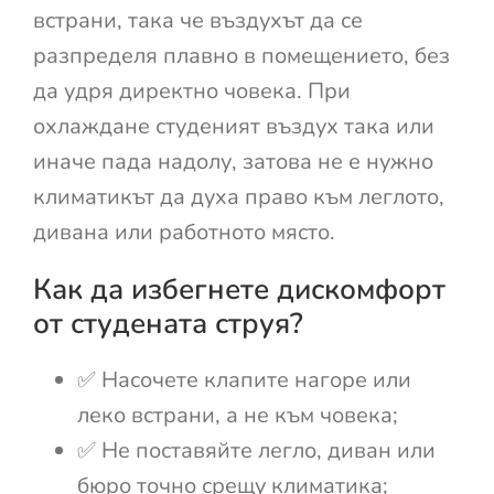
встрани, така че въздухът да се
разпределя плавно в помещението, без
да удря директно човека. При
охлаждане студеният въздух така или
иначе пада надолу, затова не е нужно
климатикът да духа право към леглото,
дивана или работното място.
Как да избегнете дискомфорт
от студената струя?
✅ Насочете клапите нагоре или
леко встрани, а не към човека;
✅ Не поставяйте легло, диван или
бюро точно срещу климатика;