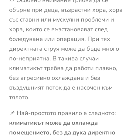
⚠️ Особено внимание трябва да се
обърне при деца, възрастни хора, хора
със ставни или мускулни проблеми и
хора, които се възстановяват след
боледуване или операция. При тях
директната струя може да бъде много
по-неприятна. В такива случаи
климатикът трябва да работи плавно,
без агресивно охлаждане и без
въздушният поток да е насочен към
тялото.
📌 Най-простото правило е следното:
климатикът може да охлажда
помещението, без да духа директно