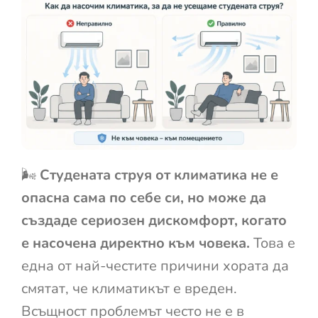
🌬️
Студената струя от климатика не е
опасна сама по себе си, но може да
създаде сериозен дискомфорт, когато
е насочена директно към човека.
Това е
една от най-честите причини хората да
смятат, че климатикът е вреден.
Всъщност проблемът често не е в