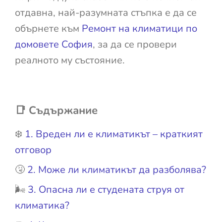
отдавна, най-разумната стъпка е да се
обърнете към
Ремонт на климатици по
домовете София
, за да се провери
реалното му състояние.
📑 Съдържание
❄️
1. Вреден ли е климатикът – краткият
отговор
🤧
2. Може ли климатикът да разболява?
🌬️
3. Опасна ли е студената струя от
климатика?