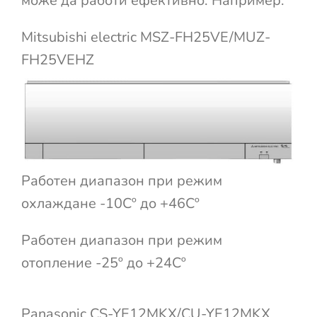
може да работи ефективно. Например:
Mitsubishi electric MSZ-FH25VE/MUZ-
FH25VEHZ
Работен диапазон при режим
охлаждане -10Cº до +46Cº
Работен диапазон при режим
отопление -25º до +24Cº
Panasonic CS-YE12MKX/CU-YE12MKX