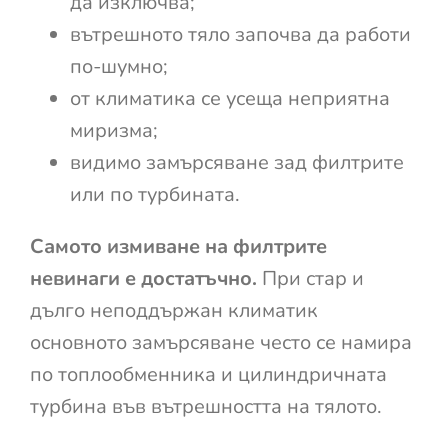
да изключва;
вътрешното тяло започва да работи
по-шумно;
от климатика се усеща неприятна
миризма;
видимо замърсяване зад филтрите
или по турбината.
Самото измиване на филтрите
невинаги е достатъчно.
При стар и
дълго неподдържан климатик
основното замърсяване често се намира
по топлообменника и цилиндричната
турбина във вътрешността на тялото.