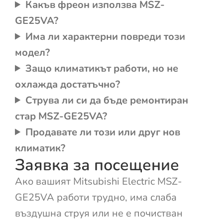
Какъв фреон използва MSZ-
GE25VA?
Има ли характерни повреди този
модел?
Защо климатикът работи, но не
охлажда достатъчно?
Струва ли си да бъде ремонтиран
стар MSZ-GE25VA?
Продавате ли този или друг нов
климатик?
Заявка за посещение
Ако вашият Mitsubishi Electric MSZ-
GE25VA работи трудно, има слаба
въздушна струя или не е почистван