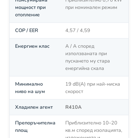
мощност при
при номинален режим
отопление
COP / EER
4,57 / 4,59
Енергиен клас
A / A според
използваната при
пускането му стара
енергийна скала
Минимално
19 dB(A) при най-ниска
ниво на шум
скорост
Хладилен агент
R410A
Препоръчителна
Приблизително 10–20
площ
кв.м според изолацията,
изложението и