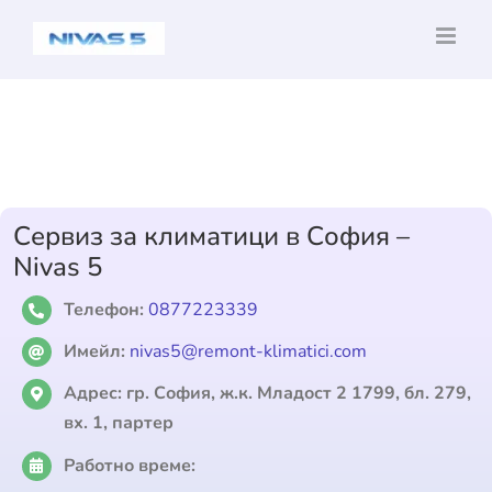
Skip
to
content
Сервиз за климатици в София –
Nivas 5
Телефон:
0877223339
Имейл:
nivas5@remont-klimatici.com
Адрес:
гр. София, ж.к. Младост 2 1799, бл. 279,
вх. 1, партер
Работно време: