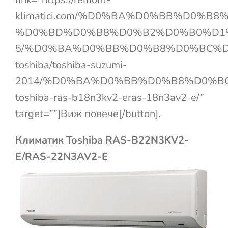
klimatici.com/%D0%BA%D0%BB%D0%
%D0%BD%D0%B8%D0%B2%D0%B0%D1
5/%D0%BA%D0%BB%D0%B8%D0%BC%D
toshiba/toshiba-suzumi-
2014/%D0%BA%D0%BB%D0%B8%D0%B
toshiba-ras-b18n3kv2-eras-18n3av2-e/”
target=””]Виж повече[/button].
Климатик Toshiba RAS-B22N3KV2-
E/RAS-22N3AV2-E