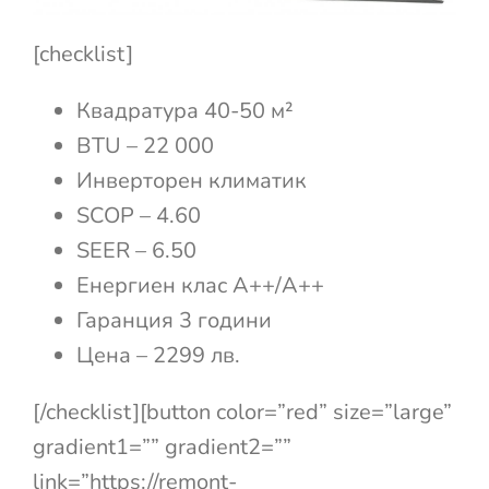
[checklist]
Квадратура 40-50 м²
BTU – 22 000
Инверторен климатик
SCOP – 4.60
SEER – 6.50
Енергиен клас А++/A++
Гаранция 3 години
Цена – 2299 лв.
[/checklist][button color=”red” size=”large”
gradient1=”” gradient2=””
link=”https://remont-