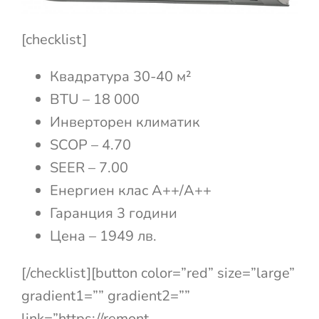
[checklist]
Квадратура 30-40 м²
BTU – 18 000
Инверторен климатик
SCOP – 4.70
SEER – 7.00
Енергиен клас А++/A++
Гаранция 3 години
Цена – 1949 лв.
[/checklist][button color=”red” size=”large”
gradient1=”” gradient2=””
link=”https://remont-