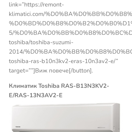
link=”https://remont-
klimatici.com/%D0%BA%D0%BB%D0%
%D0%BD%D0%B8%D0%B2%D0%B0%D1
5/%D0%BA%D0%BB%D0%B8%D0%BC%D
toshiba/toshiba-suzumi-
2014/%D0%BA%D0%BB%D0%B8%D0%B
toshiba-ras-b10n3kv2-eras-10n3av2-e/”
target=””]Виж повече[/button].
Климатик Toshiba RAS-B13N3KV2-
E/RAS-13N3AV2-E