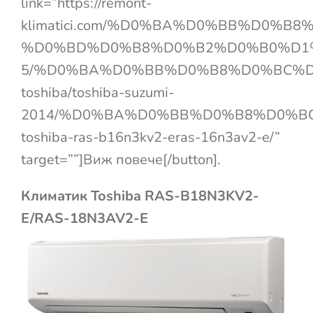
link=”https://remont-
klimatici.com/%D0%BA%D0%BB%D0%
%D0%BD%D0%B8%D0%B2%D0%B0%D1
5/%D0%BA%D0%BB%D0%B8%D0%BC%D
toshiba/toshiba-suzumi-
2014/%D0%BA%D0%BB%D0%B8%D0%B
toshiba-ras-b16n3kv2-eras-16n3av2-e/”
target=””]Виж повече[/button].
Климатик Toshiba RAS-B18N3KV2-
E/RAS-18N3AV2-E