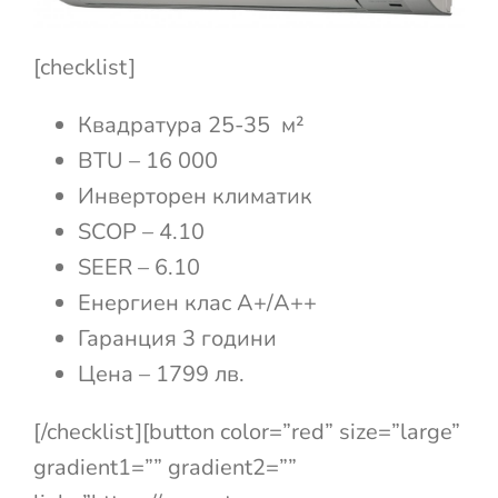
[checklist]
Квадратура 25-35 м²
BTU – 16 000
Инверторен климатик
SCOP – 4.10
SEER – 6.10
Енергиен клас А+/A++
Гаранция 3 години
Цена – 1799 лв.
[/checklist][button color=”red” size=”large”
gradient1=”” gradient2=””