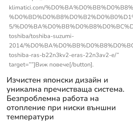
klimatici.com/%D0%BA%D0%BB%D0%
%D0%BD%D0%B8%D0%B2%D0%B0%D1
5/%D0%BA%D0%BB%D0%B8%D0%BC%D
toshiba/toshiba-suzumi-
2014/%D0%BA%D0%BB%D0%B8%D0%B
toshiba-ras-b22n3kv2-eras-22n3av2-e/”
target=””]Виж повече[/button].
Изчистен японски дизайн и
уникална пречистваща система.
Безпроблемна работа на
отопление при ниски външни
температури