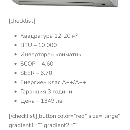
[checklist]
Квадратура 12-20 м²
BTU – 10 000
Инверторен климатик
SCOP – 4.60
SEER – 6.70
Енергиен клас А++/A++
Гаранция 3 години
Цена – 1349 лв.
[/checklist][button color=”red” size=”large”
gradient1=”” gradient2=””