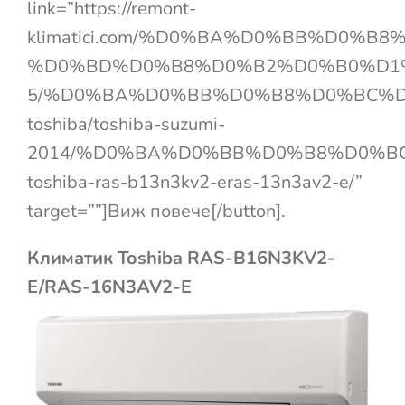
link=”https://remont-
klimatici.com/%D0%BA%D0%BB%D0%
%D0%BD%D0%B8%D0%B2%D0%B0%D1
5/%D0%BA%D0%BB%D0%B8%D0%BC%D
toshiba/toshiba-suzumi-
2014/%D0%BA%D0%BB%D0%B8%D0%B
toshiba-ras-b13n3kv2-eras-13n3av2-e/”
target=””]Виж повече[/button].
Климатик Toshiba RAS-B16N3KV2-
E/RAS-16N3AV2-E