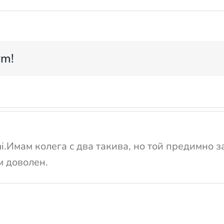
rm!
i.Имам колега с два такива, но той предимно 
м доволен.