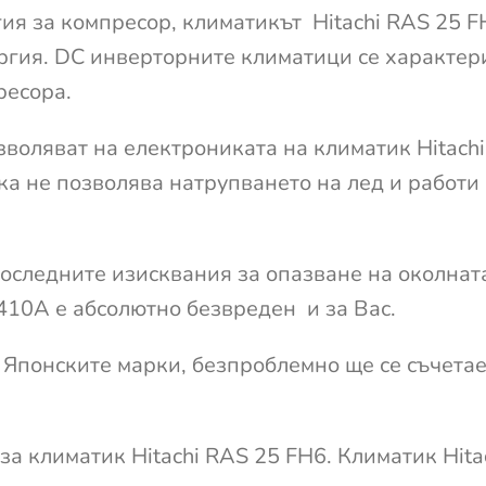
я за компресор, климатикът Hitachi RAS 25 F
ргия. DC инверторните климатици се характери
ресора.
воляват на електрониката на климатик Hitach
а не позволява натрупването на лед и работи 
последните изисквания за опазване на околнат
10A е абсолютно безвреден и за Вас.
а Японските марки, безпроблемно ще се съчета
за климатик Hitachi RAS 25 FH6. Климатик Hit