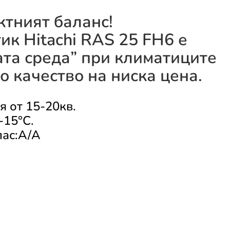
тният баланс!
ик Hitachi RAS 25 FH6 е
ата среда” при климатиците
о качество на ниска цена.
 от 15-20кв.
-15°C.
лас:A/A