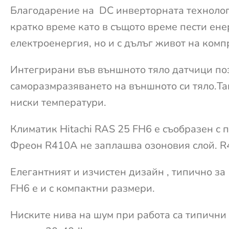
Благодарение на DC инверторната технологи
кратко време като в същото време пести ене
електроенергия, но и с дълъг живот на комп
Интегрирани във външното тяло датчици поз
саморазмразяването на външното си тяло.Так
ниски температури.
Климатик Hitachi RAS 25 FH6 е съобразен с 
Фреон R410A не заплашва озоновия слой. R4
Елегантният и изчистен дизайн , типично з
FH6 е и с компактни размери.
Ниските нива на шум при работа са типични 