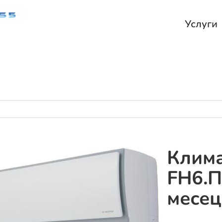
Услуги
Клима
FH6.П
месец