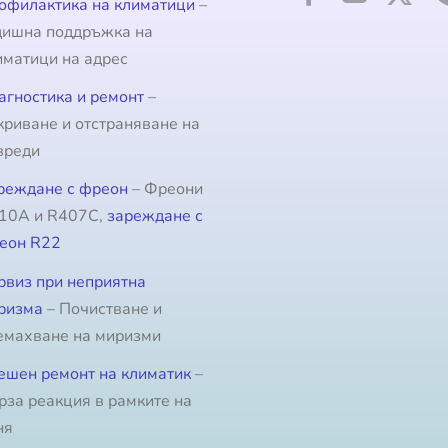
офилактика на климатици
–
дишна поддръжка на
иматици на адрес
агностика и ремонт
–
криване и отстраняване на
вреди
реждане с фреон
– Фреони
10A и R407C,
зареждане с
еон R22
рвиз при неприятна
ризма
– Почистване и
емахване на миризми
ешен ремонт на климатик
–
рза реакция в рамките на
ня