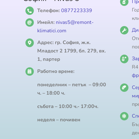
Пр
Го
Телефон:
0877223339
кл
Имейл:
nivas5@remont-
Ди
klimatici.com
От
Адрес:
гр. София, ж.к.
по
Младост 2 1799, бл. 279, вх.
За
1, партер
R4
Работно време:
фр
понеделник – петък – 09:00
Се
ч. – 18:00 ч.
ми
пр
събота – 10:00 ч.- 17:00ч.
Сп
неделя – почивен
Бъ
де