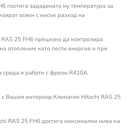
H6 постига зададената му температура за
зират освен с нисък разход на
i RAS 25 FH6 прецизно да контролира
на отопление като пести енергия и при
а среда и работи с фреон R410A.
е с Вашия интериор.Климатик Hitachi RAS 25
achi RAS 25 FH6 достига максимални нива на