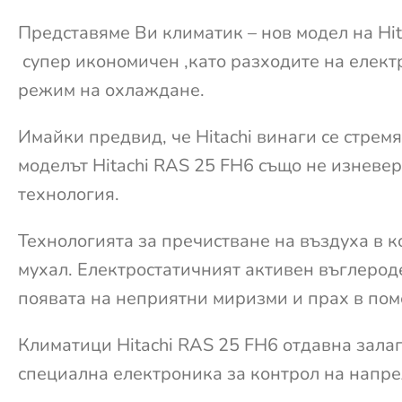
Представяме Ви климатик – нов модел на Hit
супер икономичен ,като разходите на електр
режим на охлаждане.
Имайки предвид, че Hitachi винаги се стрем
моделът Hitachi RAS 25 FH6 също не изневе
технология.
Технологията за пречистване на въздуха в 
мухал. Електростатичният активен въглероде
появата на неприятни миризми и прах в по
Климатици Hitachi RAS 25 FH6 отдавна залаг
специална електроника за контрол на напр