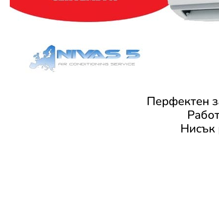
Перфектен з
Работ
Нисък 