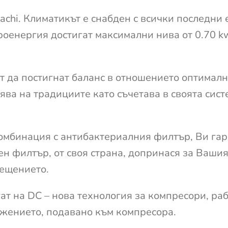
achi. Климатикът е снабден с всички последни 
оенергия достигат максимални нива от 0.70 kw
ят да постигнат баланс в отношението оптималн
рява на традициите като съчетава в своята си
комбинация с антибактериалния филтър, Ви гар
н филтър, от своя страна, допринася за Вашия
мещението.
ат на DC – нова технология за компресори, раб
ежението, подавано към компресора.