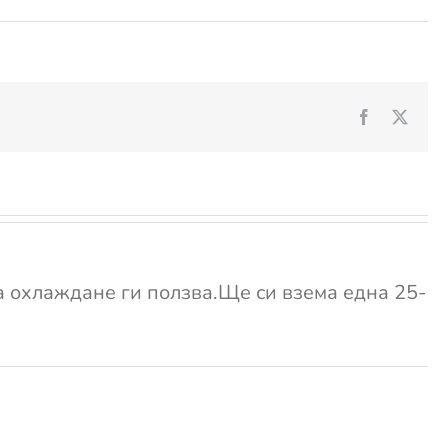
Facebook
X
за охлаждане ги ползва.Ще си взема една 25-