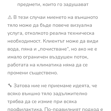
предмети, които го задушават
⚠️ В тези случаи миенето на външното
тяло може да бъде повече визуална
услуга, отколкото реална техническа
необходимост. Клиентът може да види
вода, пяна и „почистване“, но ако не е
имало ограничен въздушен поток,
работата на климатика няма да се
промени съществено.
🔧 Затова ние не приемаме идеята, че
всяко външно тяло задължително
трябва да се измие при всяка
профилактика. По-правилният подход е