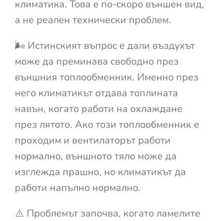
климатика. Това е по-скоро външен вид,
а не реален технически проблем.
🌬️ Истинският въпрос е дали въздухът
може да преминава свободно през
външния топлообменник. Именно през
него климатикът отдава топлината
навън, когато работи на охлаждане
през лятото. Ако този топлообменник е
проходим и вентилаторът работи
нормално, външното тяло може да
изглежда прашно, но климатикът да
работи напълно нормално.
⚠️ Проблемът започва, когато ламелите