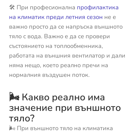
🛠️ При професионална
профилактика
на климатик преди летния сезон
не е
важно просто да се напръска външното
тяло с вода. Важно е да се провери
състоянието на топлообменника,
работата на външния вентилатор и дали
няма нещо, което реално пречи на
нормалния въздушен поток.
🌬️ Какво реално има
значение при външното
тяло?
🌬️ При външното тяло на климатика