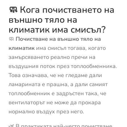
🧼 Кога почистването на
външно тяло на
климатик има смисъл?
🧼
Почистване на външно тяло на
климатик
има смисъл тогава, когато
замърсяването реално пречи на
въздушния поток през топлообменника.
Това означава, че не гледаме дали
ламарината е прашна, а дали самият
топлообменник е задръстен така, че
вентилаторът не може да прокара
нормално въздух през него.
🌿 В практиката най-често почистване