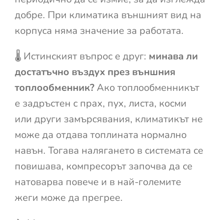
добре. При климатика външният вид на
корпуса няма значение за работата.
🌡️ Истинският въпрос е друг:
минава ли
достатъчно въздух през външния
топлообменник?
Ако топлообменникът
е задръстен с прах, пух, листа, косми
или други замърсявания, климатикът не
може да отдава топлината нормално
навън. Тогава налягането в системата се
повишава, компресорът започва да се
натоварва повече и в най-големите
жеги може да прегрее.