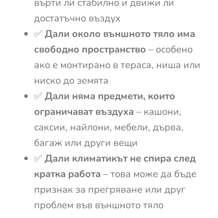
върти ли стабилно и движи ли
достатъчно въздух
✅
Дали около външното тяло има
свободно пространство
– особено
ако е монтирано в тераса, ниша или
ниско до земята
✅
Дали няма предмети, които
ограничават въздуха
– кашони,
саксии, найлони, мебели, дърва,
багаж или други вещи
✅
Дали климатикът не спира след
кратка работа
– това може да бъде
признак за прегряване или друг
проблем във външното тяло