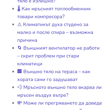
тяло е излишно?
🌡️ Как мръсният топлообменник
товари компресора?
⚠️ Климатикът духа студено за
малко и после спира – възможна
причина
🌀 Външният вентилатор не работи
– скрит проблем при стари
климатици
🏢 Външно тяло на тераса – как
хората сами го задушават
💨 Мръсното външно тяло вкарва ли
мръсен въздух вътре?
💸 Може ли прегряването да доведе