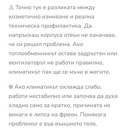
⚠️ Точно тук е разликата между
козметично измиване и реална
техническа профилактика. Да
напръскаш корпуса отвън не означава,
че си решил проблема. Ако
топлообменникът остава задръстен или
вентилаторът не работи правилно,
климатикът пак ще се мъчи в жегите.
❄️ Ако климатикът охлажда слабо,
работи нестабилно или започва да духа
хладно само за кратко, причината не
винаги е липса на фреон. Понякога
проблемът е във външното тяло,