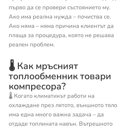
първо да се провери състоянието му.
Ако има реална нужда – почиства се.
Ако няма – няма причина клиентът да
плаща за процедура, която не решава
реален проблем.
🌡️ Как мръсният
топлообменник товари
компресора?
🌡️ Когато климатикът работи на
охлаждане през лятото, външното тяло
има една много важна задача – да
отдаде топлината навън. Вътрешното