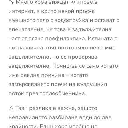
🔧 Много хора виждат клипове в
интернет, в които някой пръска
външното тяло с водоструйка и остават с
впечатление, че това е задължителна
част от всяка профилактика. Истината е
по-различна:
външното тяло не се мие
задължително, но се проверява
задължително
. Почиства се само когато
има реална причина – когато
замърсяването пречи на въздушния
поток през топлообменника.
⚠️ Тази разлика е важна, защото
неправилното разбиране води до две
крайности. Едни хора изобщо не