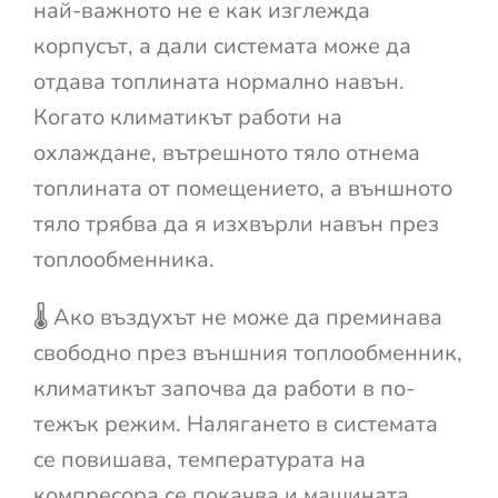
най-важното не е как изглежда
корпусът, а дали системата може да
отдава топлината нормално навън.
Когато климатикът работи на
охлаждане, вътрешното тяло отнема
топлината от помещението, а външното
тяло трябва да я изхвърли навън през
топлообменника.
🌡️ Ако въздухът не може да преминава
свободно през външния топлообменник,
климатикът започва да работи в по-
тежък режим. Налягането в системата
се повишава, температурата на
компресора се покачва и машината