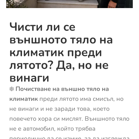
Чисти ли се
външното тяло на
климатик преди
лятото? Да, но не
винаги
❄️
Почистване на външно тяло на
климатик
преди лятото има смисъл, но
не винаги и не заради това, което
повечето хора си мислят. Външното тяло
не е автомобил, който трябва
периодично да се измие, за да изглежда