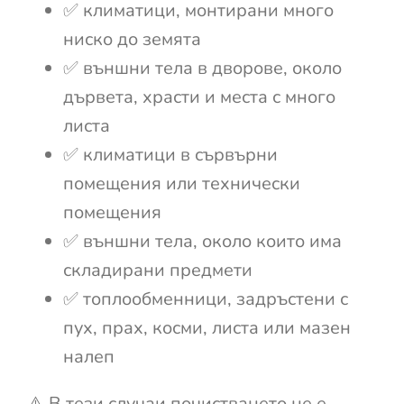
✅ климатици, монтирани много
ниско до земята
✅ външни тела в дворове, около
дървета, храсти и места с много
листа
✅ климатици в сървърни
помещения или технически
помещения
✅ външни тела, около които има
складирани предмети
✅ топлообменници, задръстени с
пух, прах, косми, листа или мазен
налеп
⚠️ В тези случаи почистването не е