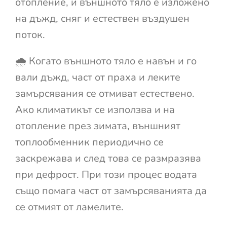
отопление, и външното тяло е изложено
на дъжд, сняг и естествен въздушен
поток.
🌧️ Когато външното тяло е навън и го
вали дъжд, част от праха и леките
замърсявания се отмиват естествено.
Ако климатикът се използва и на
отопление през зимата, външният
топлообменник периодично се
заскрежава и след това се размразява
при дефрост. При този процес водата
също помага част от замърсяванията да
се отмият от ламелите.