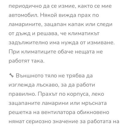
периодично да се измие, както се мие
автомобил. Някой вижда прах по
ламарините, зацапан капак или следи
от дъжд и решава, че климатикът
задължително има нужда от измиване.
При климатиците обаче нещата не
работят така.
🔧 Външното тяло не трябва да
изглежда лъскаво, за да работи
правилно. Прахът по корпуса, леко
зацапаните ламарини или мръсната
решетка на вентилатора обикновено
нямат сериозно значение за работата на