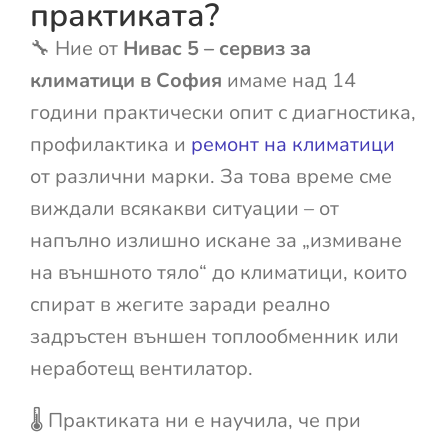
практиката?
🔧 Ние от
Нивас 5 – сервиз за
климатици в София
имаме над 14
години практически опит с диагностика,
профилактика и
ремонт на климатици
от различни марки. За това време сме
виждали всякакви ситуации – от
напълно излишно искане за „измиване
на външното тяло“ до климатици, които
спират в жегите заради реално
задръстен външен топлообменник или
неработещ вентилатор.
🌡️ Практиката ни е научила, че при