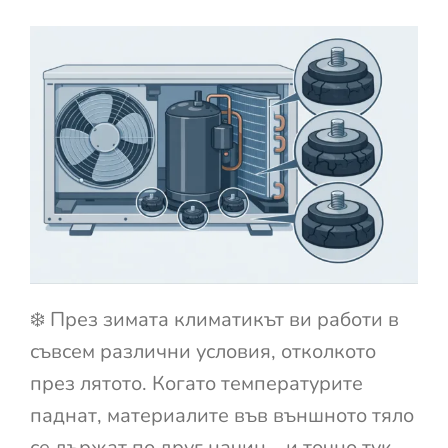
❄️ През зимата климатикът ви работи в
съвсем различни условия, отколкото
през лятото. Когато температурите
паднат, материалите във външното тяло
се държат по друг начин – и точно тук