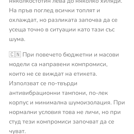
няколкостотин лева до няколко хиляди.
На пръв поглед всички топлят и
охлаждат, но разликата започва да се
усеща точно в ситуации като тази със
шума.
🇨🇳 При повечето бюджетни и масови
модели са направени компромиси,
които не се виждат на етикета.
Използват се по-твърди
антивибрационни тампони, по-лек
корпус и минимална шумоизолация. При
нормални условия това не личи, но при
студ тези компромиси започват да се
чуват.