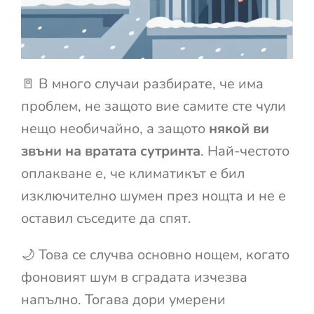
🚪 В много случаи разбирате, че има
проблем, не защото вие самите сте чули
нещо необичайно, а защото
някой ви
звъни на вратата сутринта
. Най-честото
оплакване е, че климатикът е бил
изключително шумен през нощта и не е
оставил съседите да спят.
🌙 Това се случва основно нощем, когато
фоновият шум в сградата изчезва
напълно. Тогава дори умерени