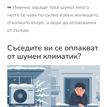
➡️ Именно заради това шумът много
често се чува по-силно извън жилището,
отколкото вътре, и води до оплаквания
от съседи.
Съседите ви се оплакват
от шумен климатик?