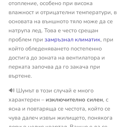
отопление, особено при висока
влажност и отрицателни температури, в
основата на външното тяло може да се
натрупа лед. Това е често срещан
проблем при
замръзнал климатик
, при
който обледеняването постепенно
достига до зоната на вентилатора и
перката започва да го закача при
въртене.
🔊 Шумът в този случай е много
характерен –
изключително силен
, с
ясна и повтаряща се честота, който се
чува далеч извън жилището, понякога
дори в целия квартал. Важно е да се