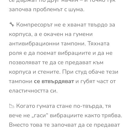
започва проблемът с шума.
🔧 Компресорът не е хванат твърдо за
корпуса, а е окачен на гумени
антивибрационни тампони. Тяхната
роля е да поемат вибрациите и да не
позволяват те да се предават към
корпуса и стените. При студ обаче тези
тампони
се втвърдяват
и губят част от
еластичността си.
📉 Когато гумата стане по-твърда, тя
вече не „гаси“ вибрациите както трябва.
Вместо това те започват да се предават