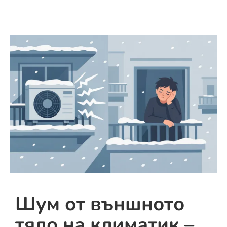
Шум от външното
тяло на климатик –