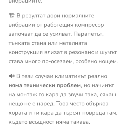
вибрациите.
🏗️ В резултат дори нормалните
вибрации от работещия компресор
започват да се усилват. Парапетът,
тънката стена или металната
конструкция влизат в резонанс и шумът
става много по-осезаем, особено нощем.
🔊 В тези случаи климатикът реално
няма технически проблем
, но начинът
на монтаж го кара да звучи така, сякаш
нещо не е наред. Това често обърква
хората и ги кара да търсят повреда там,
където всъщност няма такава.