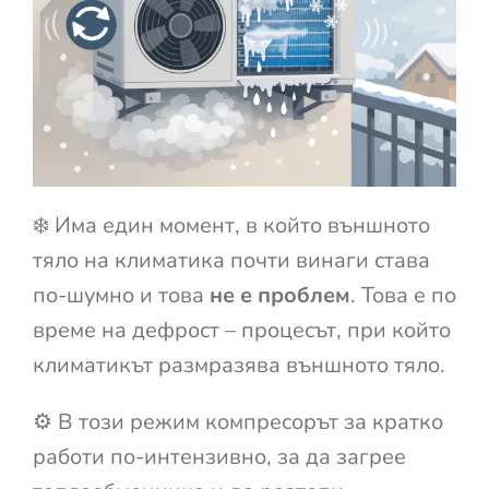
❄️ Има един момент, в който външното
тяло на климатика почти винаги става
по-шумно и това
не е проблем
. Това е по
време на дефрост – процесът, при който
климатикът размразява външното тяло.
⚙️ В този режим компресорът за кратко
работи по-интензивно, за да загрее