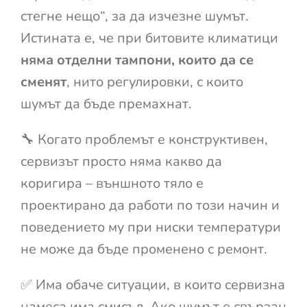
стегне нещо“, за да изчезне шумът.
Истината е, че при битовите климатици
няма отделни тампони, които да се
сменят
, нито регулировки, с които
шумът да бъде премахнат.
🔧 Когато проблемът е конструктивен,
сервизът просто няма какво да
коригира – външното тяло е
проектирано да работи по този начин и
поведението му при ниски температури
не може да бъде променено с ремонт.
✅ Има обаче ситуации, в които сервизна
намеса има смисъл. Ако шумът е свързан