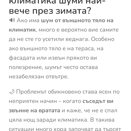
климатика шуми най-
вече през зимата?
🔊 Ако има
шум от външното тяло на
климатик
, много е вероятно вие самите
да не сте го усетили веднага. Особено
ако външното тяло е на тераса, на
фасадата или извън прякото ви
полезрение, шумът често остава
незабелязан отвътре.
🌙 Проблемът обикновено става ясен по
неприятен начин – когато
съседът ви
звънне на вратата
и каже, че не е спал
цяла нощ заради климатика. В такива
ситуации много хора започват да търсят