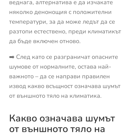
веднага, алтернатива е да изчакате
няколко денонощия с положителни
температури, за да може ледът да се
разтопи естествено, преди климатикът
да бъде включен отново.
➡️ След като се разграничат опасните
шумове от нормалните, остава най-
важното – да се направи правилен
извод какво всъщност означава шумът
от външното тяло на климатика.
Какво означава шумът
от външното тяло на