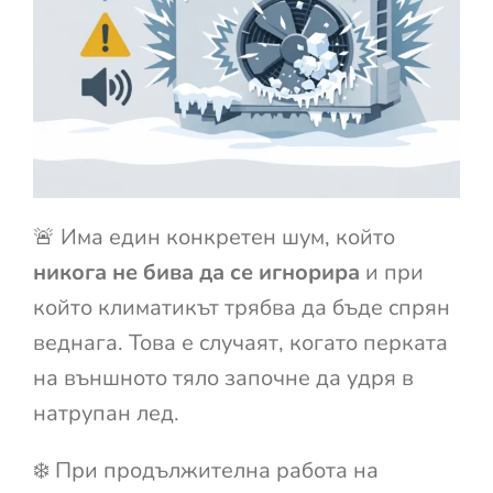
🚨 Има един конкретен шум, който
никога не бива да се игнорира
и при
който климатикът трябва да бъде спрян
веднага. Това е случаят, когато перката
на външното тяло започне да удря в
натрупан лед.
❄️ При продължителна работа на