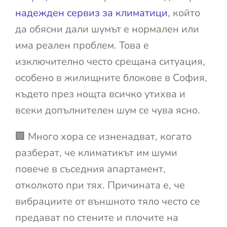
надежден сервиз за климатици
, който
да обясни дали шумът е нормален или
има реален проблем. Това е
изключително често срещана ситуация,
особено в жилищните блокове в София,
където през нощта всичко утихва и
всеки допълнителен шум се чува ясно.
🏢 Много хора се изненадват, когато
разберат, че климатикът им шуми
повече в съседния апартамент,
отколкото при тях. Причината е, че
вибрациите от външното тяло често се
предават по стените и плочите на