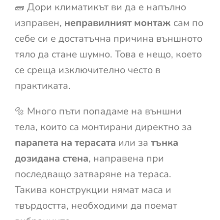
🧱 Дори климатикът ви да е напълно
изправен,
неправилният монтаж
сам по
себе си е достатъчна причина външното
тяло да стане шумно. Това е нещо, което
се среща изключително често в
практиката.
🔩 Много пъти попадаме на външни
тела, които са монтирани директно за
парапета на терасата
или за
тънка
дозидана стена
, направена при
последващо затваряне на тераса.
Такива конструкции нямат маса и
твърдостта, необходими да поемат