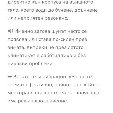
директно към корпуса на външното
тяло, което води до бучене, дрънчене
или неприятен резонанс.
🔊 Именно затова шумът често се
появява или става по-силен през
зимата, въпреки че през лятото
климатикът е работил тихо и без
никакви проблеми.
➡️ Когато тези вибрации вече не се
поемат ефективно, начинът, по който е
монтирано външното тяло, започва да
има решаващо значение.