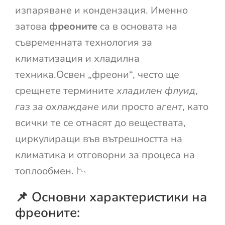
изпаряване и кондензация. Именно
затова
фреоните
са в основата на
съвременната технология за
климатизация и хладилна
техника.Освен „фреони“, често ще
срещнете термините
хладилен флуид
,
газ за охлаждане
или просто
агент
, като
всички те се отнасят до веществата,
циркулиращи във вътрешността на
климатика и отговорни за процеса на
топлообмен. 📉
📌 Основни характеристики на
фреоните: