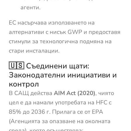
агенти.
ЕС насърчава използването на
алтернативи с нисък GWP и предоставя
стимули за технологична подмяна на
стари инсталации.
🇺🇸 Съединени щати:
Законодателни инициативи и
контрол
В САЩ действа
AIM Act (2020)
, чиято
цел е да намали употребата на HFC с
85% до 2036 г. Прилага се от EPA
(Агенцията за опазване на околната
среда), която осъществява: