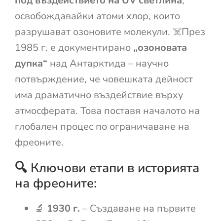
под въздействието на UV светлина
,
освобождавайки атоми хлор, които
разрушават озоновите молекули. ☠️През
1985 г. е документирано
„озоновата
дупка“
над Антарктида – научно
потвърждение, че човешката дейност
има драматично въздействие върху
атмосферата. Това поставя началото на
глобален процес по ограничаване на
фреоните.
🔍 Ключови етапи в историята
на фреоните:
🔬
1930 г.
– Създаване на първите