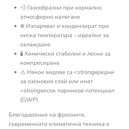
💨 Газообразни при нормално
атмосферно налягане
❄️ Изпаряват и кондензират при
ниска температура – идеални за
охлаждане
🧪 Химически стабилни и лесни за
компресиране
⚠️ Някои видове са <strongвредни
за озоновия слой или имат
<strongвисок парников потенциал
(GWP)
Благодарение на фреоните,
съвременната климатична техника е