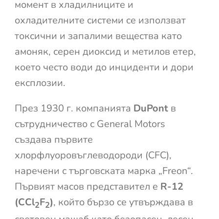
момент в хладилниците и
охладителните системи се използват
токсични и запалими вещества като
амоняк, серен диоксид и метилов етер,
което често води до инциденти и дори
експлозии.
През 1930 г. компанията
DuPont
в
сътрудничество с General Motors
създава първите
хлорфлуоровъглеводороди (CFC),
наречени с търговската марка „Freon“.
Първият масов представител е
R-12
(CCl
F
)
, който бързо се утвърждава в
2
2