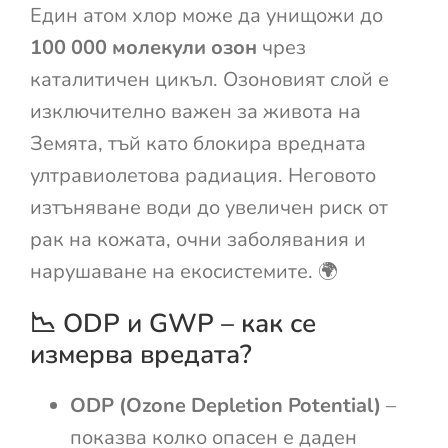
Един атом хлор може да унищожи до
100 000 молекули озон
чрез
каталитичен цикъл. Озоновият слой е
изключително важен за живота на
Земята, тъй като блокира вредната
ултравиолетова радиация. Неговото
изтъняване води до увеличен риск от
рак на кожата, очни заболявания и
нарушаване на екосистемите. 🌍
📉 ODP и GWP – как се
измерва вредата?
ODP (Ozone Depletion Potential)
–
показва колко опасен е даден