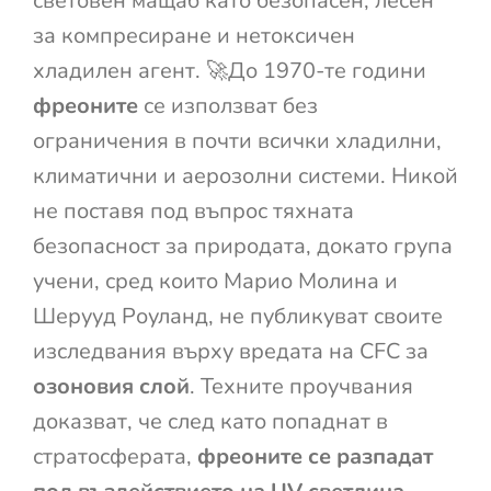
световен мащаб като безопасен, лесен
за компресиране и нетоксичен
хладилен агент. 🚀До 1970-те години
фреоните
се използват без
ограничения в почти всички хладилни,
климатични и аерозолни системи. Никой
не поставя под въпрос тяхната
безопасност за природата, докато група
учени, сред които Марио Молина и
Шерууд Роуланд, не публикуват своите
изследвания върху вредата на CFC за
озоновия слой
. Техните проучвания
доказват, че след като попаднат в
стратосферата,
фреоните се разпадат