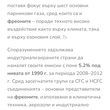
поставя фокус върху шест основни
парникови газа, сред които са и
фреоните
– поради тяхното високо
въздействие както върху климата, така
и върху озоновия слой. 📉
Споразумението задължава
индустриализираните страни да
намалят своите емисии с поне
5.2% под
нивата от 1990 г.
за периода 2008–2012
г. Сред засегнатите групи са CFC и HCFC
съединенията – основни представители
на
фреоните
, използвани в климатична
техника, аерозоли и индустриално