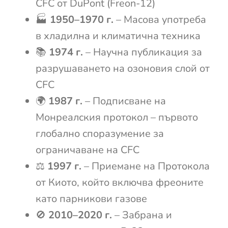
CFC от DuPont (Freon-12)
🏭
1950–1970 г.
– Масова употреба
в хладилна и климатична техника
📚
1974 г.
– Научна публикация за
разрушаването на озоновия слой от
CFC
🌍
1987 г.
– Подписване на
Монреалския протокол – първото
глобално споразумение за
ограничаване на CFC
⚖️
1997 г.
– Приемане на Протокола
от Киото, който включва фреоните
като парникови газове
🚫
2010–2020 г.
– Забрана и