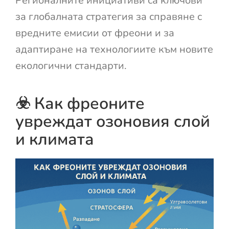
Регионалните инициативи са ключови
за глобалната стратегия за справяне с
вредните емисии от фреони и за
адаптиране на технологиите към новите
екологични стандарти.
☣️ Как фреоните
увреждат озоновия слой
и климата