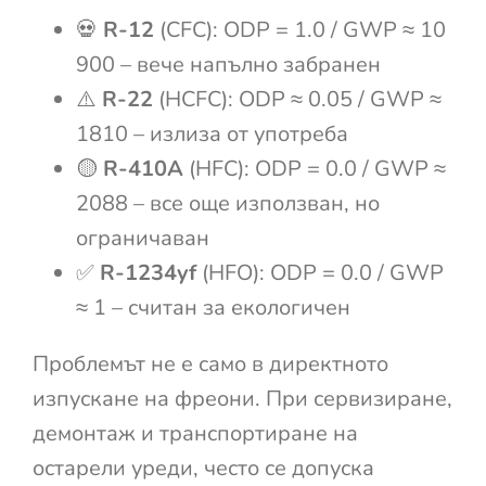
💀
R-12
(CFC): ODP = 1.0 / GWP ≈ 10
900 – вече напълно забранен
⚠️
R-22
(HCFC): ODP ≈ 0.05 / GWP ≈
1810 – излиза от употреба
🟡
R-410A
(HFC): ODP = 0.0 / GWP ≈
2088 – все още използван, но
ограничаван
✅
R-1234yf
(HFO): ODP = 0.0 / GWP
≈ 1 – считан за екологичен
Проблемът не е само в директното
изпускане на фреони. При сервизиране,
демонтаж и транспортиране на
остарели уреди, често се допуска