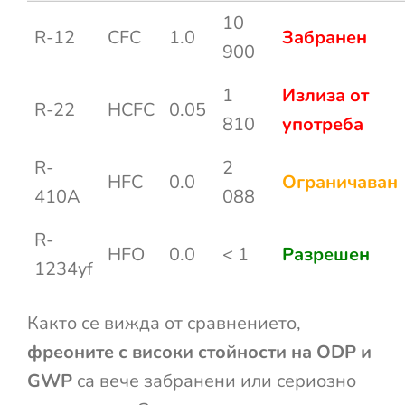
10
R-12
CFC
1.0
Забранен
900
1
Излиза от
R-22
HCFC
0.05
810
употреба
R-
2
HFC
0.0
Ограничаван
410A
088
R-
HFO
0.0
< 1
Разрешен
1234yf
Както се вижда от сравнението,
фреоните с високи стойности на ODP и
GWP
са вече забранени или сериозно