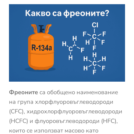
Фреоните
са обобщено наименование
на група хлорфлуоровъглеводороди
(CFC), хидрохлорфлуоровъглеводороди
(HCFC) и флуоровъглеводороди (HFC),
които се използват масово като